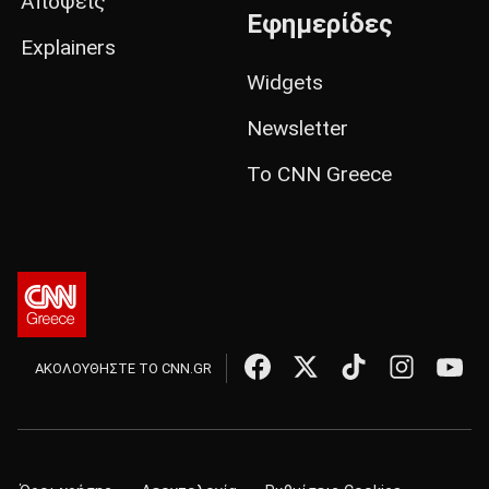
Απόψεις
Εφημερίδες
Explainers
Widgets
Newsletter
Το CNN Greece
ΑΚΟΛΟΥΘΗΣΤΕ ΤΟ CNN.GR