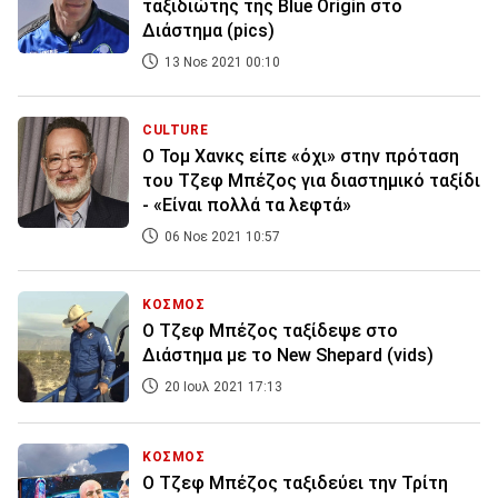
ταξιδιώτης της Blue Origin στο
Διάστημα (pics)
13 Νοε 2021 00:10
CULTURE
Ο Τομ Χανκς είπε «όχι» στην πρόταση
του Τζεφ Μπέζος για διαστημικό ταξίδι
- «Είναι πολλά τα λεφτά»
06 Νοε 2021 10:57
ΚΟΣΜΟΣ
Ο Τζεφ Μπέζος ταξίδεψε στο
Διάστημα με το New Shepard (vids)
20 Ιουλ 2021 17:13
ΚΟΣΜΟΣ
Ο Τζεφ Μπέζος ταξιδεύει την Τρίτη