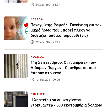
24 Δεκ 2021 15:34
ΕΛΛΑΔΑ
Παναγιώτης-Ραφαήλ: Συγκίνηση για τον
μικρό ήρωα που μπορεί πλέον να
διαβάζει παιδικό παραμύθι (vid)
22 Νοε 2021 22:11
ΚΟΣΜΟΣ
11η Σεπτεμβρίου: Oι «Jumpers» των
Δίδυμων Πύργων - Οι άνθρωποι που
έπεσαν στο κενό
13 Σεπ 2021 09:00
CULTURE
Η ληστεία του αιώνα γίνεται
ντοκιμαντέρ - 500 εκατομμύρια δολάρια