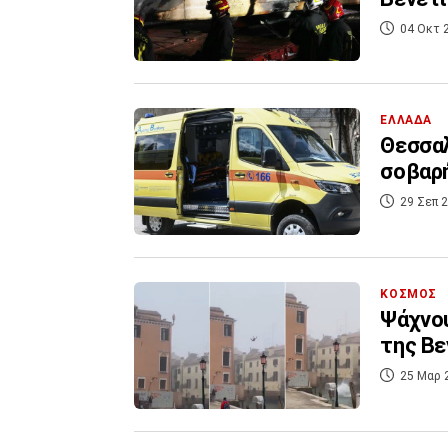
04 Οκτ 
ΕΛΛΑΔΑ
Θεσσαλ
σοβαρ
29 Σεπ 2
ΚΟΣΜΟΣ
Ψάχνου
της Βε
25 Μαρ 