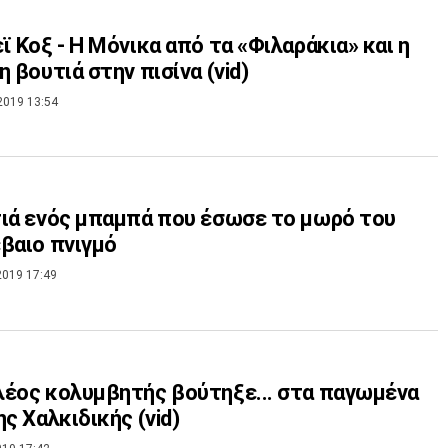
ϊ Κοξ - Η Μόνικα από τα «Φιλαράκια» και η
η βουτιά στην πισίνα (vid)
2019 13:54
ιά ενός μπαμπά που έσωσε το μωρό του
βαιο πνιγμό
2019 17:49
έος κολυμβητής βούτηξε... στα παγωμένα
ης Χαλκιδικής (vid)