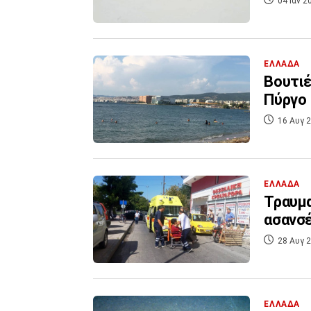
04 Ιαν 2
ΕΛΛΑΔΑ
Βουτιέ
Πύργο
16 Αυγ 2
ΕΛΛΑΔΑ
Τραυμα
ασανσέ
28 Αυγ 2
ΕΛΛΑΔΑ