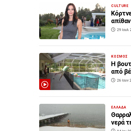
CULTURE
Κόρτνε
απίθαν
29 Ιουλ 
ΚΟΣΜΟΣ
Η βουτ
από βέ
26 Ιουν 
ΕΛΛΑΔΑ
Θαρραλ
νερά τ