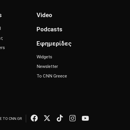
s
Video
l
Podcasts
ις
Εφημερίδες
ers
Widgets
Newsletter
Το CNN Greece
 ΤΟ CNN.GR