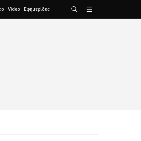
το
Video
Εφημερίδες