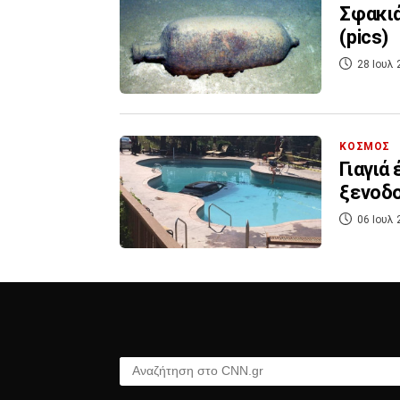
Σφακιά
(pics)
28 Ιουλ 
ΚΟΣΜΟΣ
Γιαγιά
ξενοδο
06 Ιουλ 
Αναζήτηση στο CNN.gr