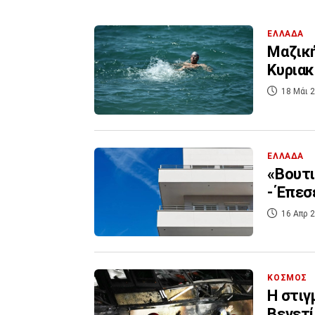
ΕΛΛΑΔΑ
Μαζική
Κυριακ
18 Μάι 2
ΕΛΛΑΔΑ
«Βουτι
- Έπεσ
16 Απρ 2
ΚΟΣΜΟΣ
Η στιγ
Βενετί