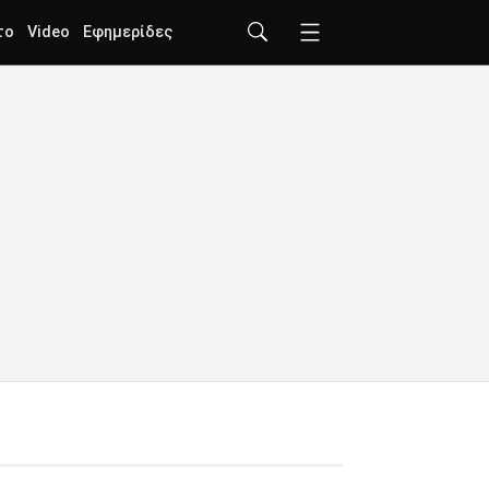
το
Video
Εφημερίδες