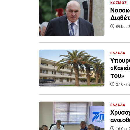
ΚΟΣΜΟΣ
Νοσοκο
Διαθέτ
09 Νοε 2
ΕΛΛΑΔΑ
Υπουργ
«Κανεί
του»
27 Οκτ 
ΕΛΛΑΔΑ
Χρυσοχ
αναισθ
16 Οκτ 