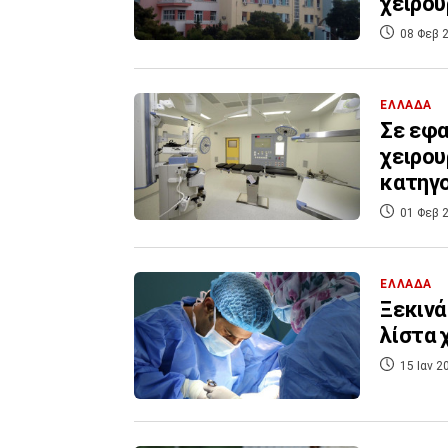
χειρου
08 Φεβ 2
ΕΛΛΑΔΑ
Σε εφα
χειρου
κατηγο
01 Φεβ 2
ΕΛΛΑΔΑ
Ξεκινά
λίστα 
15 Ιαν 2