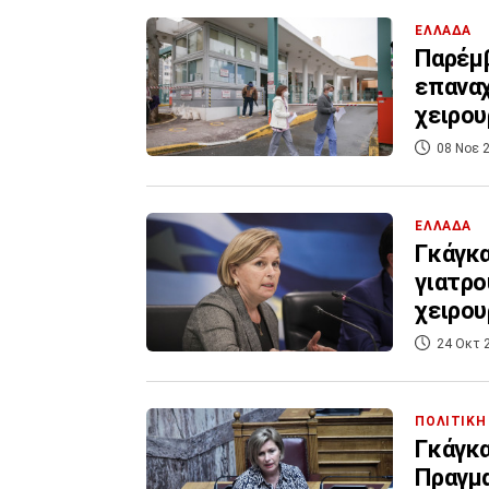
ΕΛΛΑΔΑ
Παρέμβ
επαναχ
χειρου
08 Νοε 2
ΕΛΛΑΔΑ
Γκάγκα
γιατρο
χειρου
24 Οκτ 
ΠΟΛΙΤΙΚΗ
Γκάγκα
Πραγμα