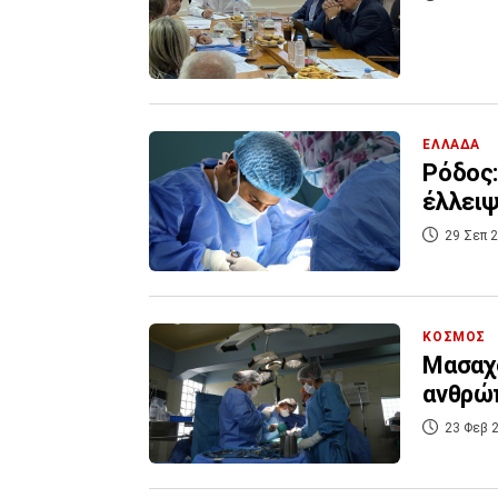
ΕΛΛΑΔΑ
Ρόδος:
έλλειψ
29 Σεπ 2
ΚΟΣΜΟΣ
Μασαχο
ανθρώπ
23 Φεβ 2