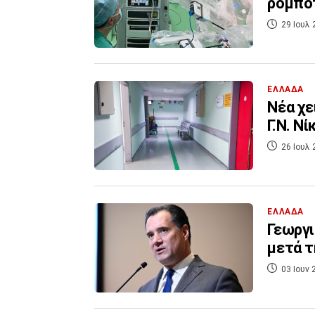
ρομποτ
29 Ιουλ 
ΕΛΛΑΔΑ
Νέα χε
Γ.Ν. Ν
26 Ιουλ 
ΕΛΛΑΔΑ
Γεωργι
μετά τ
03 Ιουν 