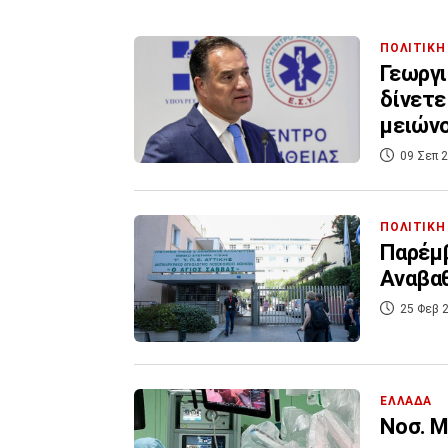
ΠΟΛΙΤΙΚΗ
Γεωργι
δίνετε
μειώνο
09 Σεπ 2
ΠΟΛΙΤΙΚΗ
Παρέμβ
Αναβαθ
25 Φεβ 2
ΕΛΛΑΔΑ
Νοσ. Μ