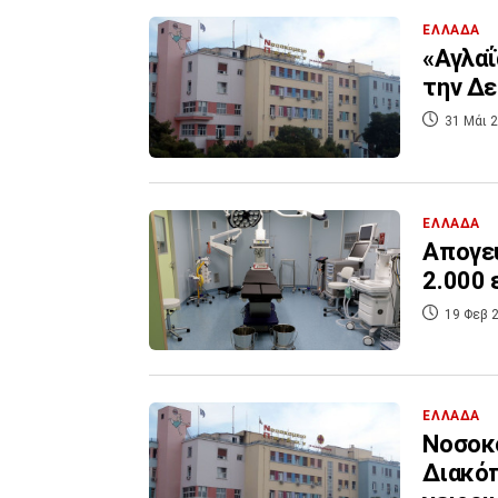
ΕΛΛΑΔΑ
«Αγλαΐ
την Δε
31 Μάι 2
ΕΛΛΑΔΑ
Απογευ
2.000 
19 Φεβ 2
ΕΛΛΑΔΑ
Νοσοκο
Διακόπ