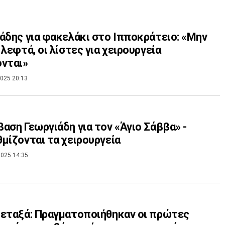
άδης για φακελάκι στο Ιπποκράτειο: «Μην
 λεφτά, οι λίστες για χειρουργεία
νται»
025 20:13
αση Γεωργιάδη για τον «Άγιο Σάββα» -
μίζονται τα χειρουργεία
025 14:35
εταξά: Πραγματοποιήθηκαν οι πρώτες