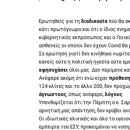
Ερωτηθείς για τη
διαδικασία
που θα ακ
κάτι πρωτόγνωρο και ότι ο ίδιος ενημ
κυβερνητικός εκπρόσωπος και ο Γενικό
ασθενείς οι οποίοι δεν έχουν Covid θ
Σε ερώτηση γιατί δεν κινήθηκε νωρίτε
κανείς ούτε η πολιτική ηγεσία ούτε εμ
εφησυχάσει
όλοι μας. Δεν περίμενε κα
Ανέφερε ακόμη ότι ενώ είχαν
πρόθεσ
124 κλίνες και το άλλο 200, δεν προχ
άγνωστους
, όπως ανέφερε,
λόγους
.
Υπενθυμίζεται ότι την Πέμπτη ο κ. Σ
αρνητική μας απάντηση, δεν κρύβει α
Οι ιδιωτικές κλινικές και όλο το υγει
εμπειρία του ΕΣΥ, προκειμένου να νοσ