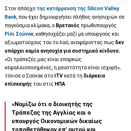
Στον απόηχο
της κατάρρευση της Silicon Valley
Bank
, που έχει δημιουργήσει πλήθος ανησυχιών σε
παγκόσμια κλίμακα, ο
Βρετανός
πρωθυπουργός
Ρίσι
Σούνακ
,
καθησυχάζει μαζί με υπουργούς και
αξιωματούχους του το λαό, αναφέροντας πως
δεν
υπάρχει καμία ανησυχία για συστημικό κίνδυνο.
«Οι τράπεζές μας είναι επαρκώς
κεφαλαιοποιημένες, η ρευστότητα είναι ισχυρή»,
τόνισε ο Σούνακ στο
ITV
κατά τη
διάρκεια
επίσκεψής
του στις
ΗΠΑ
.
«Νομίζω ότι ο διοικητής της
Τράπεζας της Αγγλίας και ο
υπουργός Οικονομικών δικαίως
τοποθετήθηκαν επ' αυτού και