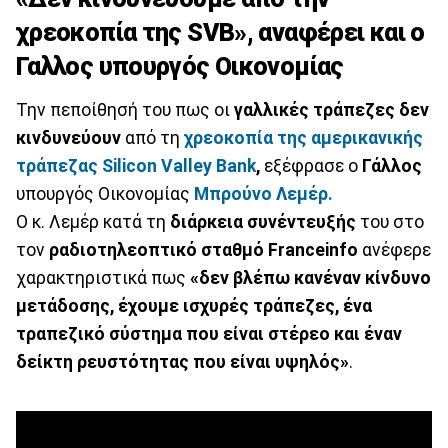
χρεοκοπία της SVB», αναφέρει και ο
Γαλλος υπουργός Οικονομίας
Την πεποίθησή του πως οι
γαλλικές
τράπεζες
δεν
κινδυνεύουν
από τη
χρεοκοπία της αμερικανικής
τράπεζας Silicon Valley
Bank
,
εξέφρασε ο
Γάλλος
υπουργός Οικονομίας
Μπρούνο Λεμέρ.
Ο κ. Λεμέρ κατά τη
διάρκεια συνέντευξής
του στο
τον
ραδιοτηλεοπτικό
σταθμό Franceinfo
ανέφερε
χαρακτηριστικά πως
«δεν βλέπω κανέναν κίνδυνο
μετάδοσης, έχουμε ισχυρές τράπεζες, ένα
τραπεζικό σύστημα που είναι στέρεο και έναν
δείκτη ρευστότητας που είναι υψηλός»
.