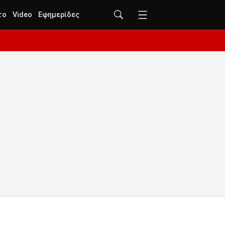
το
Video
Εφημερίδες