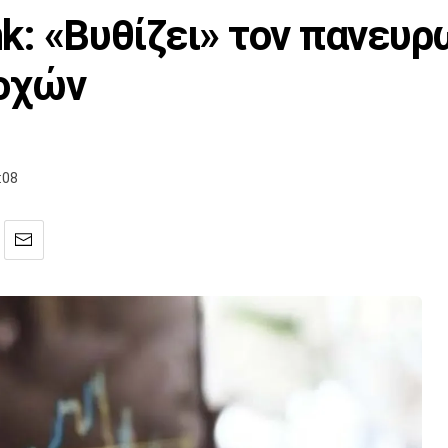
ank: «Βυθίζει» τον πανευ
οχών
:08