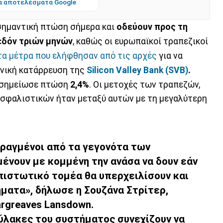
α αποτελέσματα Google
ημαντική πτώση σήμερα και
οδεύουν προς τη
εδόν τριών μηνών
, καθώς οι ευρωπαϊκοί τραπεζικοί
τα μέτρα που ελήφθησαν από τις αρχές
για να
φνική κατάρρευση της
Silicon Valley Bank (SVB)
.
σημείωσε πτώση
2,4%
. Οι μετοχές των τραπεζών,
ασφαλιστικών ήταν μεταξύ αυτών με τη μεγαλύτερη
αραγμένοι από τα γεγονότα των
ένουν με κομμένη την ανάσα να δουν εάν
πιστωτικό τομέα θα υπερχειλίσουν και
ματα», δήλωσε η Σουζάνα Στρίτερ,
rgreaves Lansdown.
θύλακες του συστήματος συνεχίζουν να