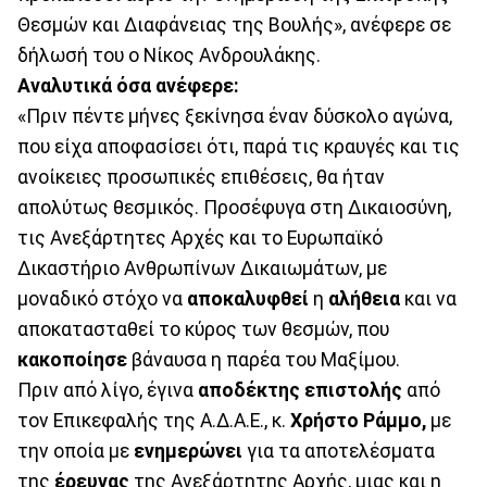
Θεσμών και Διαφάνειας της Βουλής», ανέφερε σε
δήλωσή του ο Νίκος Ανδρουλάκης.
Αναλυτικά όσα ανέφερε:
«Πριν πέντε μήνες ξεκίνησα έναν δύσκολο αγώνα,
που είχα αποφασίσει ότι, παρά τις κραυγές και τις
ανοίκειες προσωπικές επιθέσεις, θα ήταν
απολύτως θεσμικός. Προσέφυγα στη Δικαιοσύνη,
τις Ανεξάρτητες Αρχές και το Ευρωπαϊκό
Δικαστήριο Ανθρωπίνων Δικαιωμάτων, με
μοναδικό στόχο να
αποκαλυφθεί
η
αλήθεια
και να
αποκατασταθεί το κύρος των θεσμών, που
κακοποίησε
βάναυσα η παρέα του Μαξίμου.
Πριν από λίγο, έγινα
αποδέκτης επιστολής
από
τον Επικεφαλής της Α.Δ.Α.Ε., κ.
Χρήστο Ράμμο,
με
την οποία με
ενημερώνει
για τα αποτελέσματα
της
έρευνας
της Ανεξάρτητης Αρχής, μιας και η