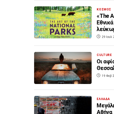
ΚΟΣΜΟΣ
«The Ar
Εθνικά
λεύκω
29 Ιουλ 
CULTURE
Oι αφί
Θεσσα
19 Φεβ 2
ΕΛΛΑΔΑ
Μεγάλη
Αθήνα