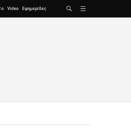
το
Video
Εφημερίδες