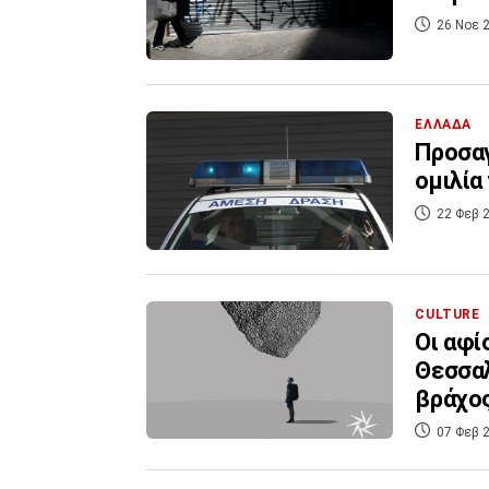
26 Νοε 2
ΕΛΛΑΔΑ
Προσαγ
ομιλία
22 Φεβ 2
CULTURE
Οι αφί
Θεσσαλ
βράχος
07 Φεβ 2