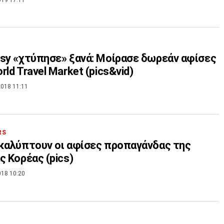
sy «χτύπησε» ξανά: Μοίρασε δωρεάν αφίσες
rld Travel Market (pics&vid)
018 11:11
RS
καλύπτουν οι αφίσες προπαγάνδας της
ς Κορέας (pics)
018 10:20