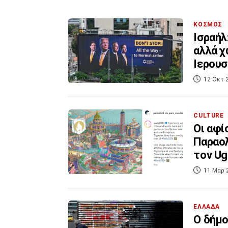
ΚΟΣΜΟΣ
Ισραήλ
αλλά χ
Ιερουσ
12 Οκτ 
CULTURE
Οι αφί
Παραολ
τον Ug
11 Μαρ 
ΕΛΛΑΔΑ
O δήμο