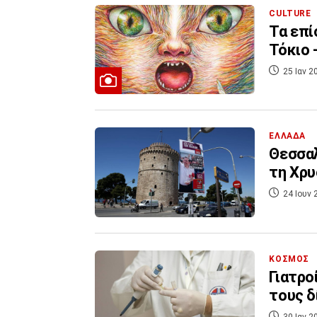
CULTURE
Τα επ
Τόκιο 
25 Ιαν 2
ΕΛΛΑΔΑ
Θεσσαλ
τη Χρυ
24 Ιουν 
ΚΟΣΜΟΣ
Γιατρο
τους δ
30 Ιαν 2