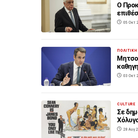
Ο Προκ
επιθέσ
05 Οκτ 
ΠΟΛΙΤΙΚΗ
Μητσο
καθηγη
03 Οκτ 
CULTURE
Σε δημ
Χόλυγ
28 Αυγ 2