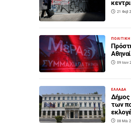
κεντρι
21 Φεβ 2
ΠΟΛΙΤΙΚΗ
Πρόστι
Αθηναί
09 Ιουν 
ΕΛΛΑΔΑ
Δήμος 
των πο
εκλογ
08 Μάι 2