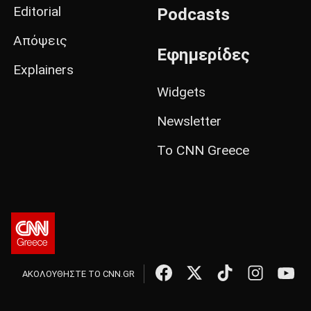
Editorial
Podcasts
Απόψεις
Εφημερίδες
Explainers
Widgets
Newsletter
Το CNN Greece
ΑΚΟΛΟΥΘΗΣΤΕ ΤΟ CNN.GR