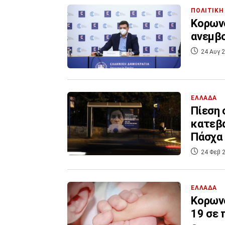
ΠΟΛΙΤΙΚΗ
Κορωνο
ανεμβολ
24 Αυγ 2
ΕΛΛΑΔΑ
Πίεση 
κατεβα
Πάσχα
24 Φεβ 2
ΕΛΛΑΔΑ
Κορωνο
19 σε 