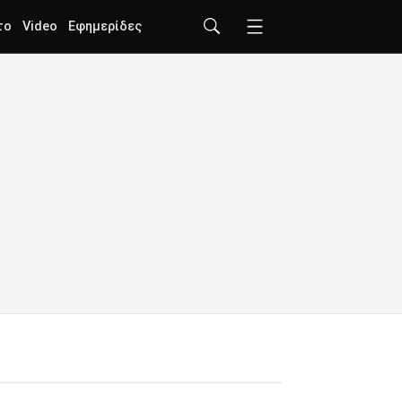
το
Video
Εφημερίδες