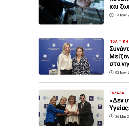
και ζω
14 Ιουν 
ΠΟΛΙΤΙΚΗ
Συνάντ
Μείζον
στα νη
02 Ιουν 
ΕΛΛΑΔΑ
«Δεν υ
Υγείας
26 Μάι 2