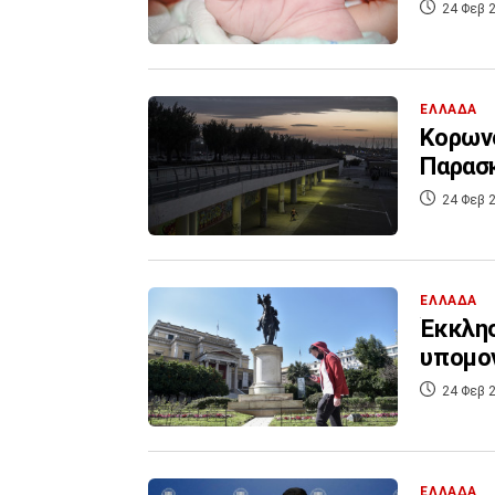
24 Φεβ 2
ΕΛΛΑΔΑ
Κορωνο
Παρασκ
24 Φεβ 2
ΕΛΛΑΔΑ
Έκκλησ
υπομον
24 Φεβ 2
ΕΛΛΑΔΑ