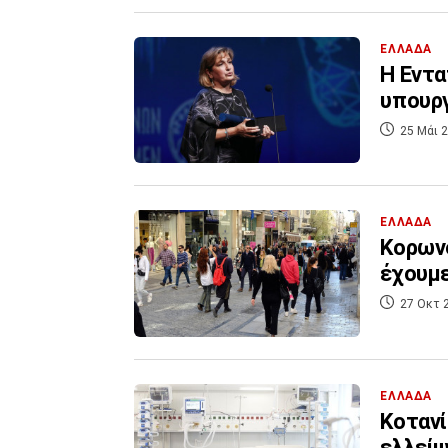
ΕΛΛΑΔΑ
Η Εντα
υπουργ
25 Μάι 2
ΕΛΛΑΔΑ
Κορωνο
έχουμε
27 Οκτ 
ΕΛΛΑΔΑ
Κοτανί
ελλεί