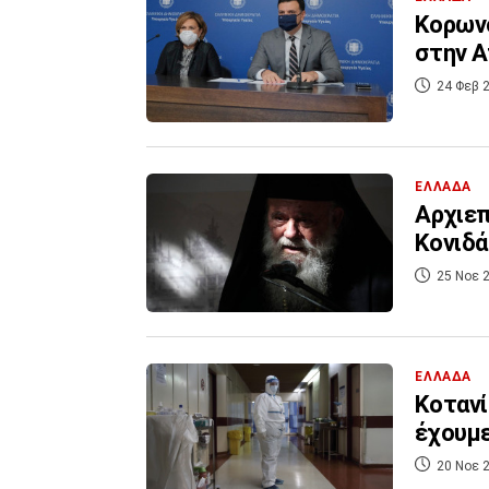
Κορωνο
στην Α
24 Φεβ 2
ΕΛΛΑΔΑ
Αρχιεπ
Κονιδά
25 Νοε 2
ΕΛΛΑΔΑ
Κοτανί
έχουμε
20 Νοε 2