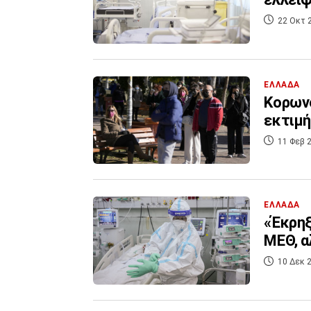
22 Οκτ 
ΕΛΛΑΔΑ
Κορωνο
εκτιμή
11 Φεβ 2
ΕΛΛΑΔΑ
«Έκρηξ
ΜΕΘ, α
10 Δεκ 2