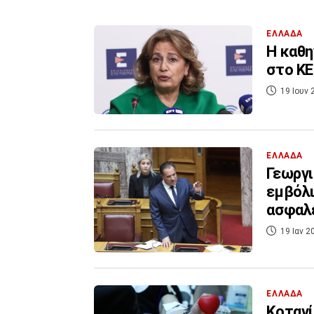
ΕΛΛΑΔΑ
Η καθη
στο Κ
19 Ιουν 
ΕΛΛΑΔΑ
Γεωργι
εμβόλι
ασφαλ
19 Ιαν 2
ΕΛΛΑΔΑ
Κοτανί