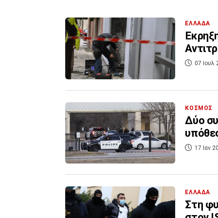
ΕΛΛΑΔΑ
Έκρηξη
Αντιτρ
07 Ιουλ 
ΚΟΣΜΟΣ
Δύο συ
υπόθεσ
17 Ιαν 2
ΕΛΛΑΔΑ
Στη φυ
στον I