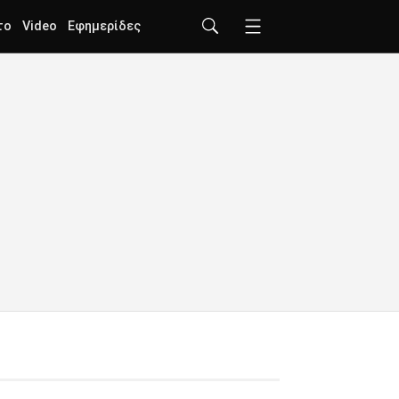
το
Video
Εφημερίδες