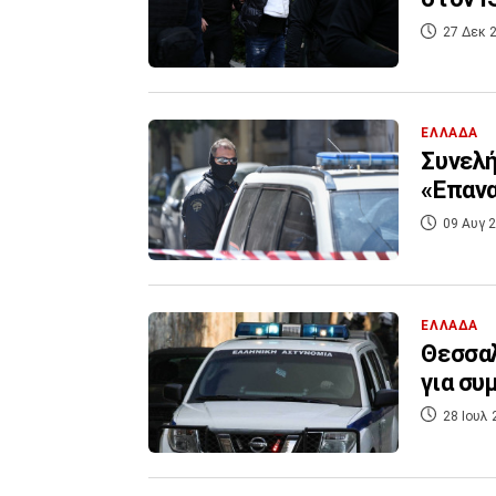
27 Δεκ 2
ΕΛΛΑΔΑ
Συνελ
«Επαν
09 Αυγ 2
ΕΛΛΑΔΑ
Θεσσαλ
για συ
28 Ιουλ 