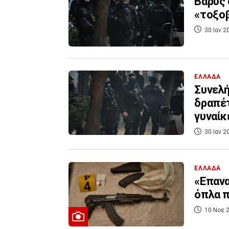
Βαρύς 
«τοξοβ
30 Ιαν 2
ΕΛΛΑΔΑ
Συνελή
δραπέτ
γυναίκ
30 Ιαν 2
ΕΛΛΑΔΑ
«Επανα
όπλα π
10 Νοε 2