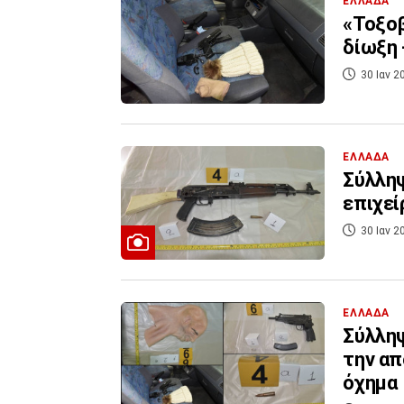
ΕΛΛΑΔΑ
«Τοξοβ
δίωξη 
30 Ιαν 2
ΕΛΛΑΔΑ
Σύλληψ
επιχεί
30 Ιαν 2
ΕΛΛΑΔΑ
Σύλληψ
την απ
όχημα