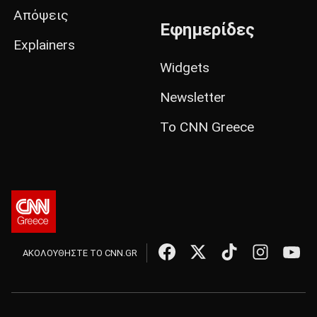
Απόψεις
Εφημερίδες
Explainers
Widgets
Newsletter
Το CNN Greece
ΑΚΟΛΟΥΘΗΣΤΕ ΤΟ CNN.GR