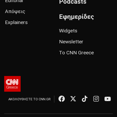
Editorial
Podcasts
Απόψεις
Εφημερίδες
Explainers
Widgets
Newsletter
Το CNN Greece
ΑΚΟΛΟΥΘΗΣΤΕ ΤΟ CNN.GR