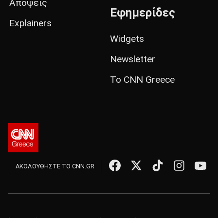
Απόψεις
Εφημερίδες
Explainers
Widgets
Newsletter
Το CNN Greece
ΑΚΟΛΟΥΘΗΣΤΕ ΤΟ CNN.GR