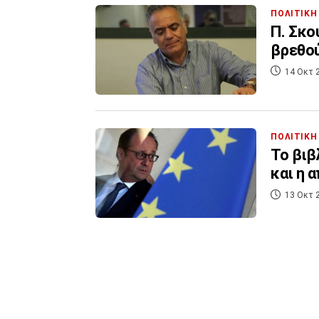
ΠΟΛΙΤΙΚΗ
Π. Σκο
βρεθού
14 Οκτ 
ΠΟΛΙΤΙΚΗ
Το βιβ
και η 
13 Οκτ 