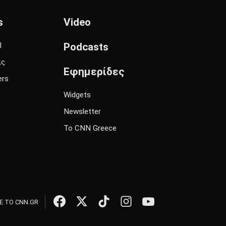
s
Video
l
Podcasts
ις
Εφημερίδες
ers
Widgets
Newsletter
Το CNN Greece
 ΤΟ CNN.GR