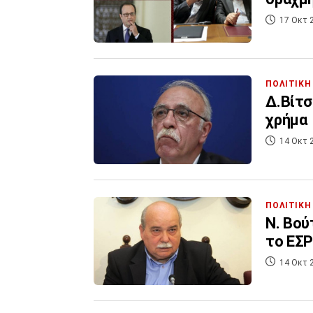
17 Οκτ 
ΠΟΛΙΤΙΚΗ
Δ.Βίτσ
χρήμα
14 Οκτ 
ΠΟΛΙΤΙΚΗ
Ν. Βού
το ΕΣΡ
14 Οκτ 