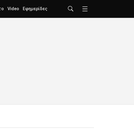
το
Video
Εφημερίδες