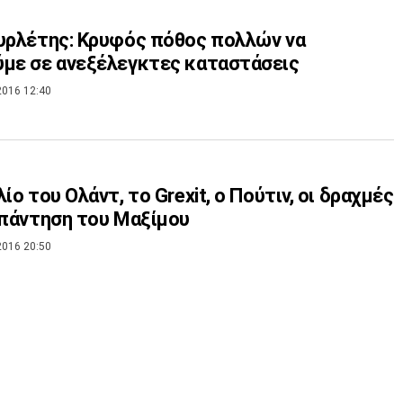
υρλέτης: Κρυφός πόθος πολλών να
με σε ανεξέλεγκτες καταστάσεις
2016 12:40
λίο του Ολάντ, το Grexit, o Πούτιν, οι δραχμές
απάντηση του Μαξίμου
2016 20:50