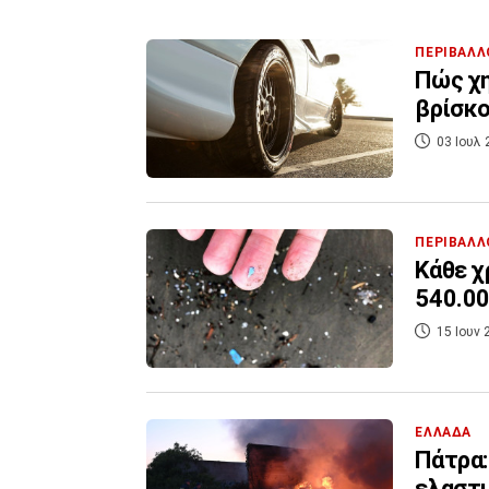
ΠΕΡΙΒΑΛΛ
Πώς χη
βρίσκο
03 Ιουλ 
ΠΕΡΙΒΑΛΛ
Kάθε χ
540.00
15 Ιουν 
ΕΛΛΑΔΑ
Πάτρα:
ελαστι