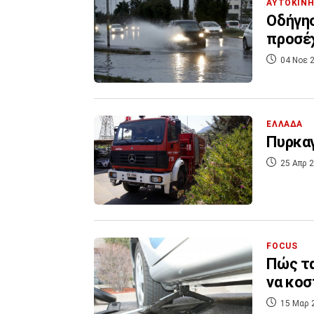
ΑΥΤΟΚΙΝ
Οδήγησ
προσέ
04 Νοε 2
ΕΛΛΑΔΑ
Πυρκαγ
25 Απρ 2
FOCUS
Πώς τα
να κοσ
15 Μαρ 