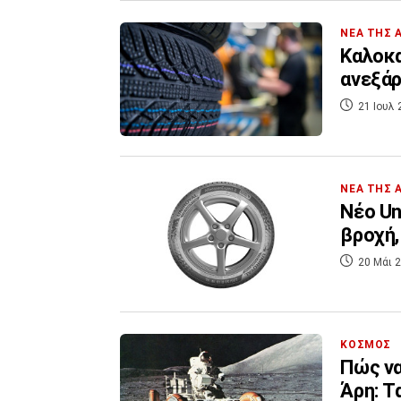
ΝΕΑ ΤΗΣ 
Καλοκα
ανεξάρ
21 Ιουλ 
ΝΕΑ ΤΗΣ 
Νέο Un
βροχή,
20 Μάι 2
ΚΟΣΜΟΣ
Πώς να
Άρη: Τ