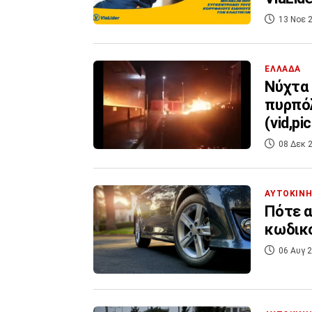
13 Νοε 2
ΕΛΛΑΔΑ
Νύχτα 
πυρπό
(vid,pi
08 Δεκ 2
ΑΥΤΟΚΙΝ
Πότε α
κωδικο
06 Αυγ 2