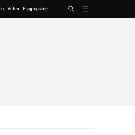
το
Video
Εφημερίδες