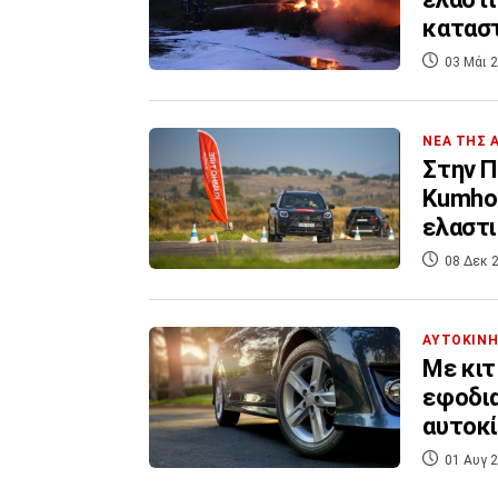
καταστ
03 Μάι 2
ΝΕΑ ΤΗΣ 
Στην Π
Kumho 
ελαστι
Αμερι
08 Δεκ 2
ΑΥΤΟΚΙΝ
Με κιτ
εφοδια
αυτοκ
01 Αυγ 2