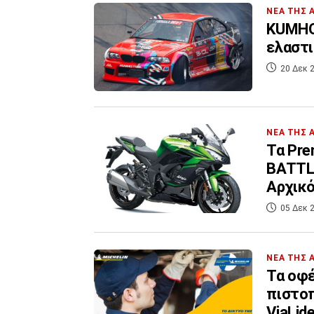
ΝΕΑ ΤΗΣ 
KUMHO
20 Δεκ 2
ΝΕΑ ΤΗΣ 
Τα Pre
BATTL
Αρχικό
05 Δεκ 2
ΝΕΑ ΤΗΣ 
Τα οφέ
πιστοπ
ViaLide