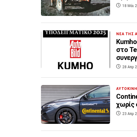
18 Μάι 2
ΝΕΑ ΤΗΣ 
Kumho 
στο Te
συνεργ
28 Απρ 2
ΑΥΤΟΚΙΝ
Contin
χωρίς
23 Απρ 2