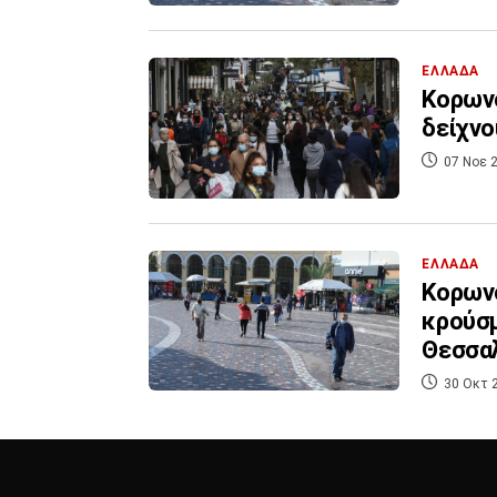
ΕΛΛΑΔΑ
Κορωνο
δείχνο
07 Νοε 2
ΕΛΛΑΔΑ
Κορωνο
κρούσμ
Θεσσαλ
30 Οκτ 