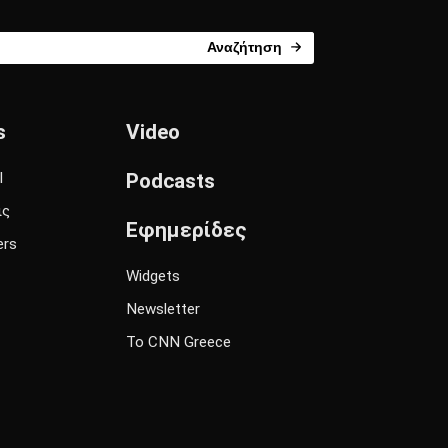
Αναζήτηση
s
Video
l
Podcasts
ις
Εφημερίδες
ers
Widgets
Newsletter
Το CNN Greece