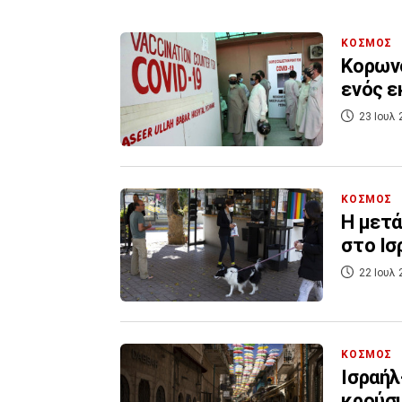
ΚΟΣΜΟΣ
Κορωνο
ενός 
23 Ιουλ 
ΚΟΣΜΟΣ
Η μετά
στο Ισ
22 Ιουλ 
ΚΟΣΜΟΣ
Ισραήλ
κρούσμ