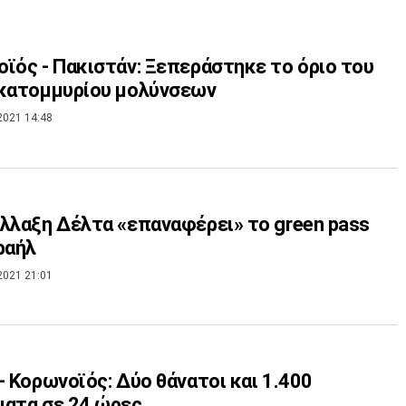
ϊός - Πακιστάν: Ξεπεράστηκε το όριο του
εκατομμυρίου μολύνσεων
2021 14:48
λλαξη Δέλτα «επαναφέρει» το green pass
ραήλ
2021 21:01
- Κορωνοϊός: Δύο θάνατοι και 1.400
ατα σε 24 ώρες