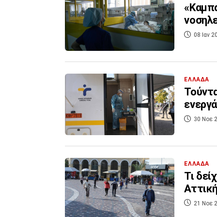
«Καμπα
νοσηλ
08 Ιαν 2
ΕΛΛΑΔΑ
Τούντα
ενεργά
30 Νοε 2
ΕΛΛΑΔΑ
Τι δεί
Αττικ
21 Νοε 2