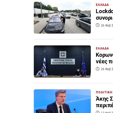
ΕΛΛΑΔΑ
Lockdo
συνορι
26 Φεβ 2
ΕΛΛΑΔΑ
Κορωνο
νέες π
26 Φεβ 2
ΠΟΛΙΤΙΚΗ
Άκης Σ
περιπέ
12 Φεβ 2