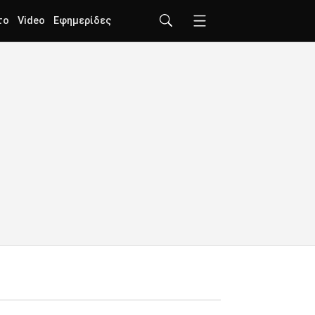
το
Video
Εφημερίδες