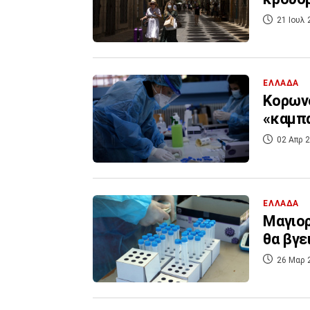
21 Ιουλ 
ΕΛΛΑΔΑ
Κορωνο
«καμπα
02 Απρ 2
ΕΛΛΑΔΑ
Μαγιορ
θα βγε
26 Μαρ 