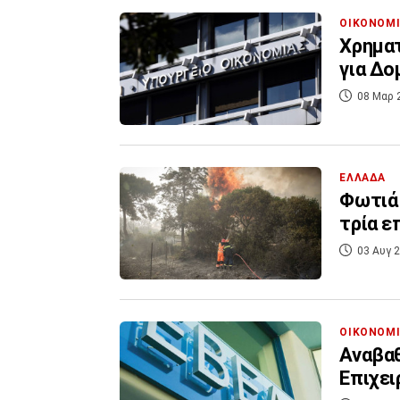
ΟΙΚΟΝΟΜ
Χρηματ
για Δο
08 Μαρ 
ΕΛΛΑΔΑ
Φωτιά 
τρία ε
03 Αυγ 2
ΟΙΚΟΝΟΜ
Αναβαθ
Επιχε