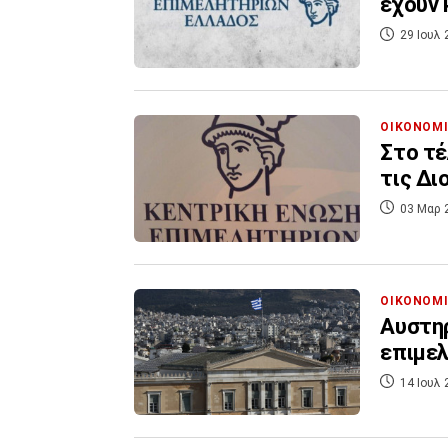
έχουν 
29 Ιουλ 
ΟΙΚΟΝΟΜ
Στο τέ
τις Δι
03 Μαρ 
ΟΙΚΟΝΟΜ
Αυστηρ
επιμε
14 Ιουλ 