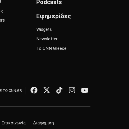
l
Podcasts
ις
Εφημερίδες
ers
Widgets
Newsletter
Το CNN Greece
 ΤΟ CNN.GR
Επικοινωνία
Διαφήμιση