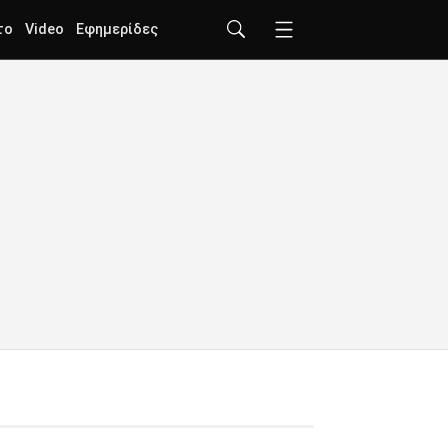
το
Video
Εφημερίδες