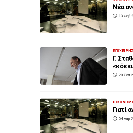
Νέα αν
13 Φεβ 2
ΕΠΙΧΕΙΡΗ
Γ. Στα
«κόκκι
20 Σεπ 2
ΟΙΚΟΝΟΜ
Γιατί 
04 Απρ 2