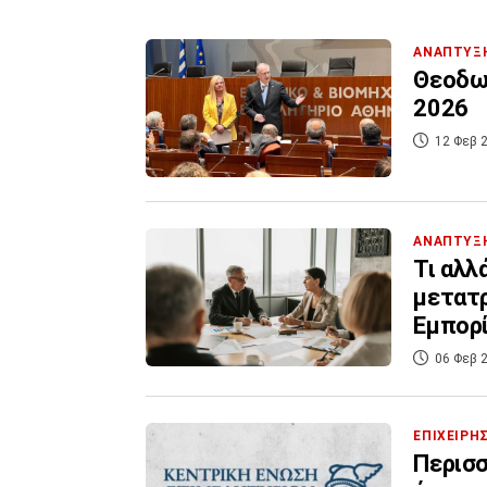
ΑΝΑΠΤΥΞ
Θεοδωρ
2026
12 Φεβ 2
ΑΝΑΠΤΥΞ
Τι αλλ
μετατρ
Εμπορ
06 Φεβ 2
ΕΠΙΧΕΙΡΗ
Περισσ