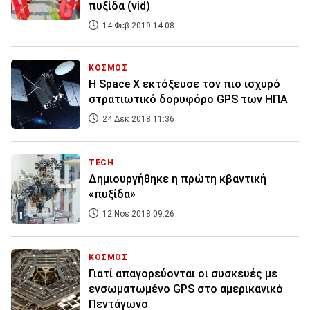
πυξίδα (vid)
14 Φεβ 2019 14:08
ΚΟΣΜΟΣ
Η Space X εκτόξευσε τον πιο ισχυρό
στρατιωτικό δορυφόρο GPS των ΗΠΑ
24 Δεκ 2018 11:36
TECH
Δημιουργήθηκε η πρώτη κβαντική
«πυξίδα»
12 Νοε 2018 09:26
ΚΟΣΜΟΣ
Γιατί απαγορεύονται οι συσκευές με
ενσωματωμένο GPS στο αμερικανικό
Πεντάγωνο