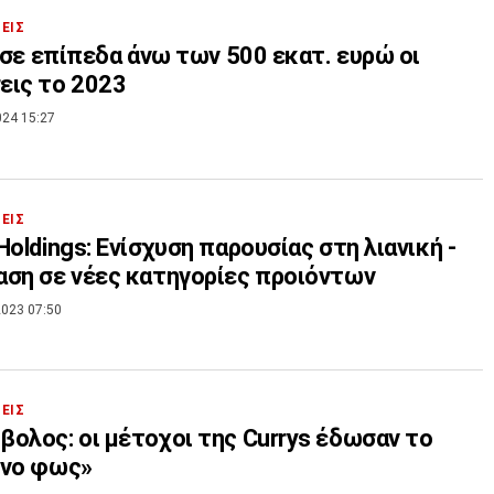
ΣΕΙΣ
: σε επίπεδα άνω των 500 εκατ. ευρώ οι
εις το 2023
024 15:27
ΣΕΙΣ
Holdings: Ενίσχυση παρουσίας στη λιανική -
ση σε νέες κατηγορίες προιόντων
023 07:50
ΣΕΙΣ
ολος: οι μέτοχοι της Currys έδωσαν το
ινο φως»