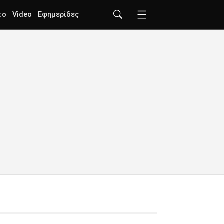
το
Video
Εφημερίδες