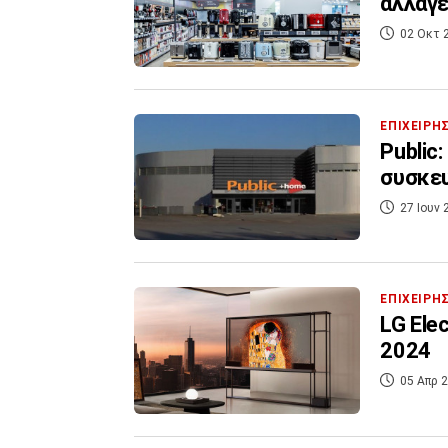
αλλαγ
02 Οκτ 
ΕΠΙΧΕΙΡΗ
Public
συσκε
27 Ιουν 
ΕΠΙΧΕΙΡΗ
LG Ele
2024
05 Απρ 2