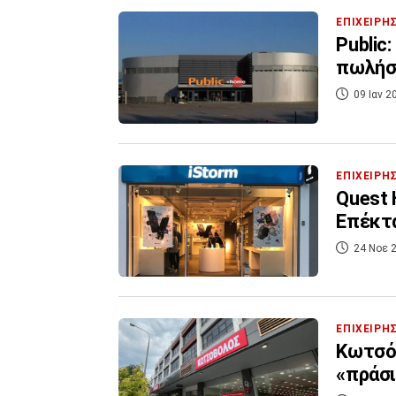
ΕΠΙΧΕΙΡΗ
Public
πωλήσ
09 Ιαν 2
ΕΠΙΧΕΙΡΗ
Quest 
Επέκτα
24 Νοε 2
ΕΠΙΧΕΙΡΗ
Κωτσόβ
«πράσ