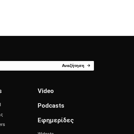
Αναζήτηση
s
Video
l
Podcasts
ις
Εφημερίδες
ers