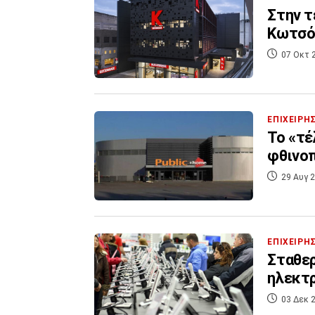
Στην τ
Κωτσό
07 Οκτ 
ΕΠΙΧΕΙΡΗ
Το «τέ
φθινοπ
29 Αυγ 2
ΕΠΙΧΕΙΡΗ
Σταθερ
ηλεκτρ
03 Δεκ 2