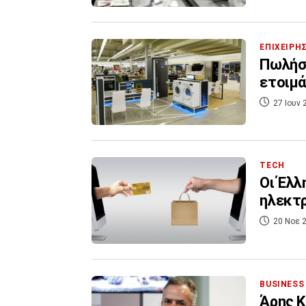
ΕΠΙΧΕΙΡΗ
Πωλήσε
ετοιμά
27 Ιουν 
TECH
Οι Έλλ
ηλεκτρ
20 Νοε 2
BUSINESS
Άρης Κ