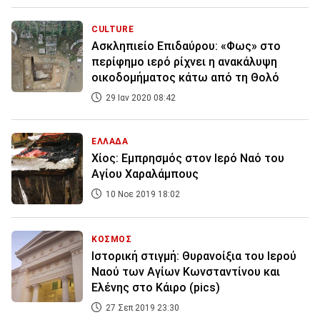
CULTURE
Ασκληπιείο Επιδαύρου: «Φως» στο
περίφημο ιερό ρίχνει η ανακάλυψη
οικοδομήματος κάτω από τη Θολό
29 Ιαν 2020 08:42
ΕΛΛΑΔΑ
Χίος: Εμπρησμός στον Ιερό Ναό του
Αγίου Χαραλάμπους
10 Νοε 2019 18:02
ΚΟΣΜΟΣ
Ιστορική στιγμή: Θυρανοίξια του Ιερού
Ναού των Αγίων Κωνσταντίνου και
Ελένης στο Κάιρο (pics)
27 Σεπ 2019 23:30