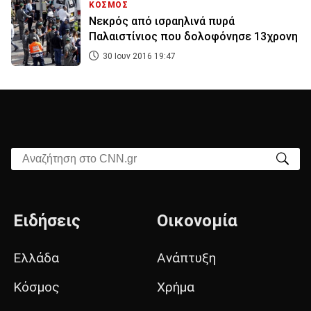
ΚΟΣΜΟΣ
Νεκρός από ισραηλινά πυρά
Παλαιστίνιος που δολοφόνησε 13χρονη
30 Ιουν 2016 19:47
Αναζήτηση στο CNN.gr
Ειδήσεις
Οικονομία
Ελλάδα
Ανάπτυξη
Κόσμος
Χρήμα