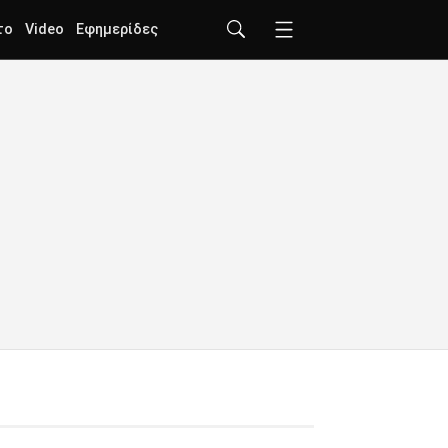
το
Video
Εφημερίδες