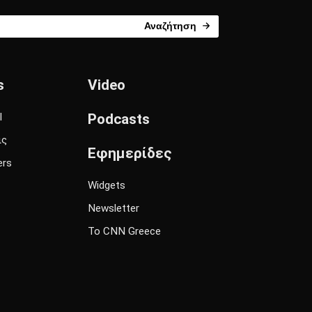
Αναζήτηση
s
Video
l
Podcasts
ις
Εφημερίδες
ers
Widgets
Newsletter
Το CNN Greece