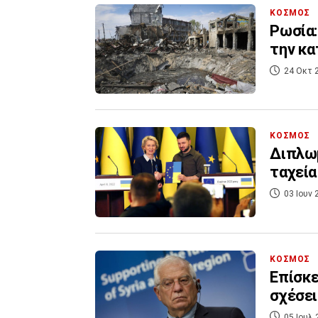
ΚΟΣΜΟΣ
Ρωσία:
την κα
24 Οκτ 
ΚΟΣΜΟΣ
Διπλωμ
ταχεία
03 Ιουν 
ΚΟΣΜΟΣ
Επίσκε
σχέσει
05 Ιουλ 