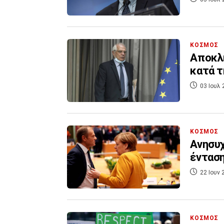
ΚΟΣΜΟΣ
Αποκλι
κατά τ
03 Ιουλ 
ΚΟΣΜΟΣ
Ανησυχ
ένταση
22 Ιουν 
ΚΟΣΜΟΣ