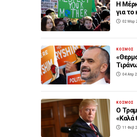
Η Μέρκ
για το
02 Μαρ 
ΚΟΣΜΟΣ
«Θερμο
Τιράν
04 Απρ 2
ΚΟΣΜΟΣ
Ο Τραμ
«Καλά 
11 Φεβ 2