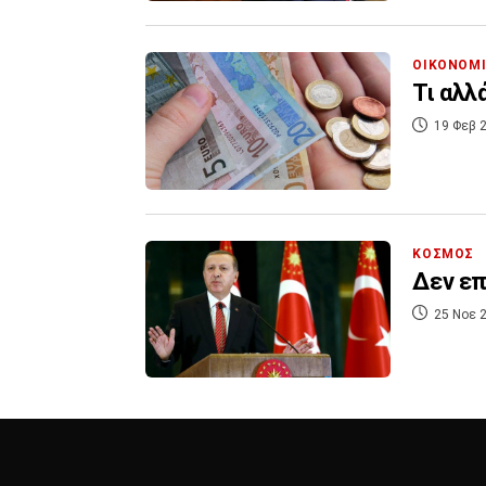
ΟΙΚΟΝΟΜ
Τι αλλ
19 Φεβ 2
ΚΟΣΜΟΣ
Δεν επ
25 Νοε 2