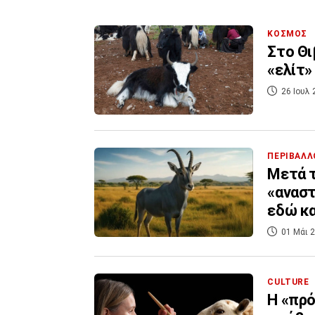
ΚΟΣΜΟΣ
Στο Θι
«ελίτ»
26 Ιουλ 
ΠΕΡΙΒΑΛΛ
Μετά τ
«αναστ
εδώ κα
01 Μάι 2
CULTURE
Η «πρό