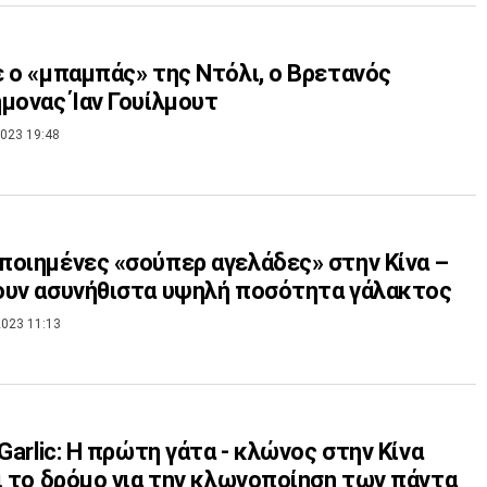
 ο «μπαμπάς» της Ντόλι, ο Βρετανός
μονας Ίαν Γουίλμουτ
023 19:48
οιημένες «σούπερ αγελάδες» στην Κίνα –
υν ασυνήθιστα υψηλή ποσότητα γάλακτος
023 11:13
 Garlic: Η πρώτη γάτα - κλώνος στην Κίνα
ι το δρόμο για την κλωνοποίηση των πάντα