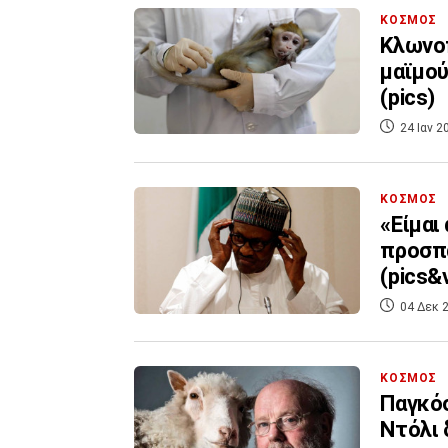
ΚΟΣΜΟΣ
Κλωνο
μαϊμού
(pics)
24 Ιαν 2
ΚΟΣΜΟΣ
«Είμαι
προσπα
(pics&v
04 Δεκ 2
ΚΟΣΜΟΣ
Παγκόσ
Ντόλι 