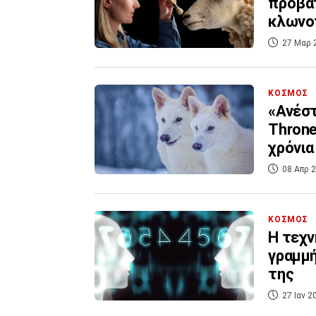
πρόβατ
κλωνο
27 Μαρ 
ΚΟΣΜΟΣ
«Ανέστ
Throne
χρόνια
08 Απρ 2
ΚΟΣΜΟΣ
Η τεχν
γραμμή
της
27 Ιαν 2