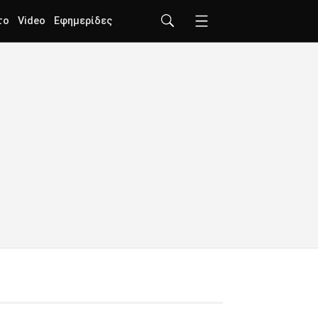
το
Video
Εφημερίδες