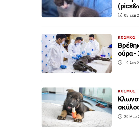
(pics&v
05 Σεπ 2
ΚΟΣΜΟΣ
Βρέθηκ
ούρα -
19 Απρ 2
ΚΟΣΜΟΣ
Κλωνο
20 Μαρ 