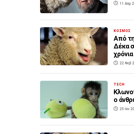
11 Απρ 2
ΚΟΣΜΟΣ
Από τη
Δέκα σ
χρόνια
22 Φεβ 2
TECH
Κλωνοπ
ο άνθ
25 Ιαν 2