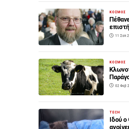
ΚΟΣΜΟΣ
Πέθανε
επιστή
11 Σεπ 2
ΚΟΣΜΟΣ
Κλωνοπ
Παράγο
02 Φεβ 2
TECH
Ιδού ο
ανοίγε