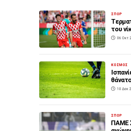
ΣΠΟΡ
Tερματ
του νί
06 Οκτ 
ΚΟΣΜΟΣ
Ισπανί
θάνατο
10 Δεκ 2
ΣΠΟΡ
ΠΑΜΕ 
αγώνες