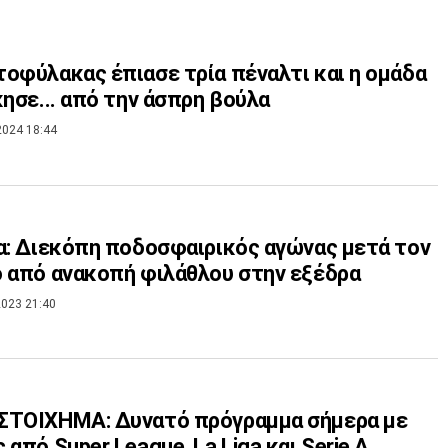
οφύλακας έπιασε τρία πέναλτι και η ομάδα
κησε... από την άσπρη βούλα
2024 18:44
α: Διεκόπη ποδοσφαιρικός αγώνας μετά τον
 από ανακοπή φιλάθλου στην εξέδρα
023 21:40
ΣΤΟΙΧΗΜΑ: Δυνατό πρόγραμμα σήμερα με
 από Super League, La Liga και Serie A