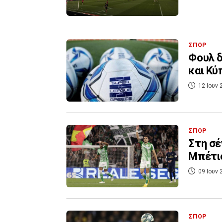
ΣΠΟΡ
Φουλ δ
και Κύ
12 Ιουν 
ΣΠΟΡ
Στη σέ
Μπέτι
09 Ιουν 
ΣΠΟΡ