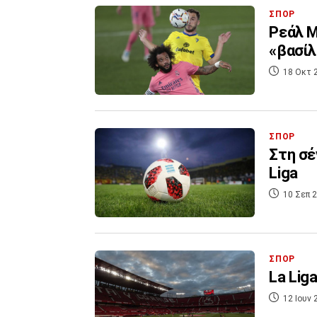
ΣΠΟΡ
Ρεάλ Μ
«βασίλ
18 Οκτ 
ΣΠΟΡ
Στη σέ
Liga
10 Σεπ 2
ΣΠΟΡ
La Liga
12 Ιουν 