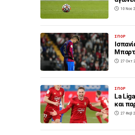
10 Νοε 2
ΣΠΟΡ
Ισπανί
Μπαρτ
27 Οκτ 
ΣΠΟΡ
La Lig
και πα
27 Φεβ 2