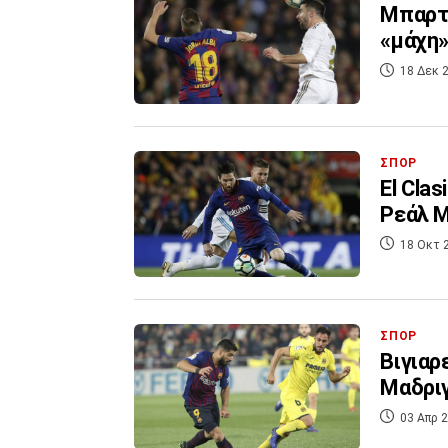
Μπαρτσ
«μάχη»
18 Δεκ 2
ΣΠΟΡ
El Cla
Ρεάλ 
18 Οκτ 
ΣΠΟΡ
Βιγιαρ
Μαδριγ
03 Απρ 2