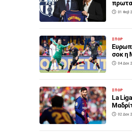
πρωταθ
01 Φεβ 2
ΣΠΟΡ
Ευρωπα
σοκ η 
04 Δεκ 2
ΣΠΟΡ
La Lig
Μαδρί
02 Δεκ 2