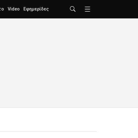
το
Video
Εφημερίδες