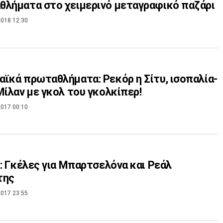
λήματα στο χειμερινό μεταγραφικό παζάρι
018 12:30
ϊκά πρωταθλήματα: Ρεκόρ η Σίτυ, ισοπαλία-
Μίλαν με γκολ του γκολκίπερ!
017 00:10
a: Γκέλες για Μπαρτσελόνα και Ρεάλ
της
017 23:55