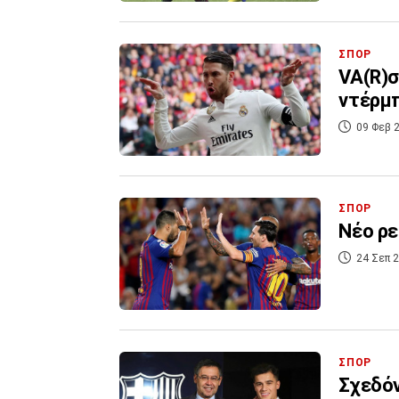
ΣΠΟΡ
VA(R)σ
ντέρμπ
09 Φεβ 2
ΣΠΟΡ
Νέο ρε
24 Σεπ 2
ΣΠΟΡ
Σχεδόν