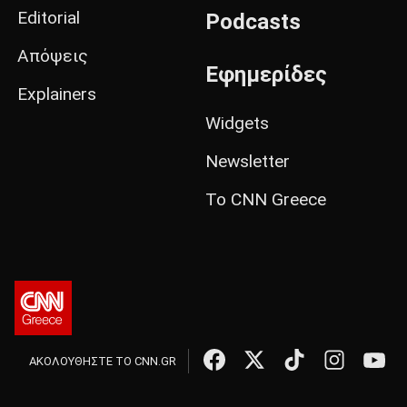
Editorial
Podcasts
Απόψεις
Εφημερίδες
Explainers
Widgets
Newsletter
Το CNN Greece
ΑΚΟΛΟΥΘΗΣΤΕ ΤΟ CNN.GR