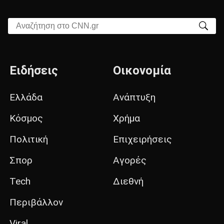
Αναζήτηση στο CNN.gr
Ειδήσεις
Οικονομία
Ελλάδα
Ανάπτυξη
Κόσμος
Χρήμα
Πολιτική
Επιχειρήσεις
Σπορ
Αγορές
Tech
Διεθνή
Περιβάλλον
Viral