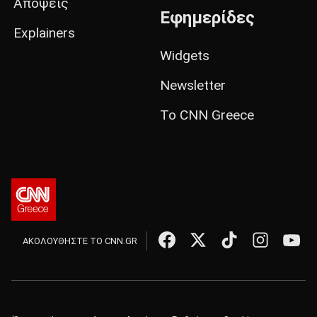
Απόψεις
Εφημερίδες
Explainers
Widgets
Newsletter
Το CNN Greece
ΑΚΟΛΟΥΘΗΣΤΕ ΤΟ CNN.GR