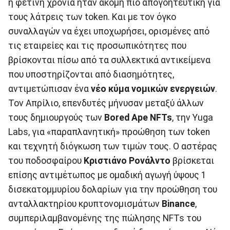
η φετινή χρονιά ήταν ακόμη πιο απογοητευτική για
τους λάτρεις των token. Και με τον όγκο
συναλλαγών να έχει υποχωρήσει, ορισμένες από
τις εταιρείες και τις προσωπικότητες που
βρίσκονται πίσω από τα συλλεκτικά αντικείμενα
που υποστηρίζονται από διασημότητες,
αντιμετώπισαν ένα
νέο κύμα νομικών ενεργειών
.
Τον Απρίλιο, επενδυτές μήνυσαν μεταξύ άλλων
τους δημιουργούς των
Bored Ape NFTs
, την Yuga
Labs, για «παραπλανητική» προώθηση των token
και τεχνητή διόγκωση των τιμών τους. Ο αστέρας
του ποδοσφαίρου
Κριστιάνο Ρονάλντο
βρίσκεται
επίσης αντιμέτωπος με ομαδική αγωγή ύψους 1
δισεκατομμυρίου δολαρίων για την προώθηση του
ανταλλακτηρίου κρυπτονομισμάτων
Binance
,
συμπεριλαμβανομένης της πώλησης NFTs του