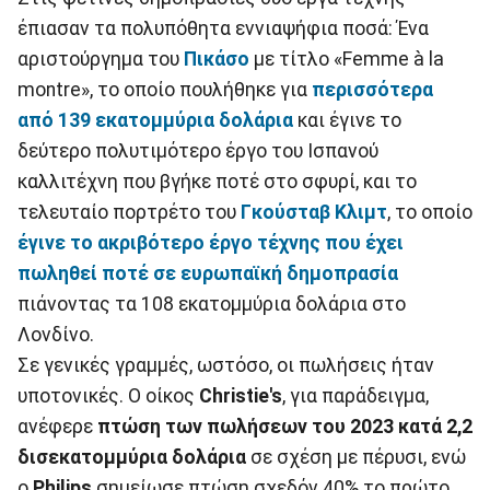
έπιασαν τα πολυπόθητα εννιαψήφια ποσά: Ένα
αριστούργημα του
Πικάσο
με τίτλο «Femme à la
montre», το οποίο πουλήθηκε για
περισσότερα
από 139 εκατομμύρια δολάρια
και έγινε το
δεύτερο πολυτιμότερο έργο του Ισπανού
καλλιτέχνη που βγήκε ποτέ στο σφυρί, και το
τελευταίο πορτρέτο του
Γκούσταβ Κλιμτ
, το οποίο
έγινε το ακριβότερο έργο τέχνης που έχει
πωληθεί ποτέ σε ευρωπαϊκή δημοπρασία
πιάνοντας τα 108 εκατομμύρια δολάρια στο
Λονδίνο.
Σε γενικές γραμμές, ωστόσο, οι πωλήσεις ήταν
υποτονικές. Ο οίκος
Christie's
, για παράδειγμα,
ανέφερε
πτώση των πωλήσεων του 2023 κατά 2,2
δισεκατομμύρια δολάρια
σε σχέση με πέρυσι, ενώ
ο
Philips
σημείωσε πτώση σχεδόν 40% το πρώτο