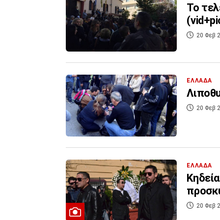
Το τελ
(vid+pi
20 Φεβ 2
ΕΛΛΑΔΑ
Λιποθυ
20 Φεβ 2
ΕΛΛΑΔΑ
Κηδεία
προσκ
20 Φεβ 2