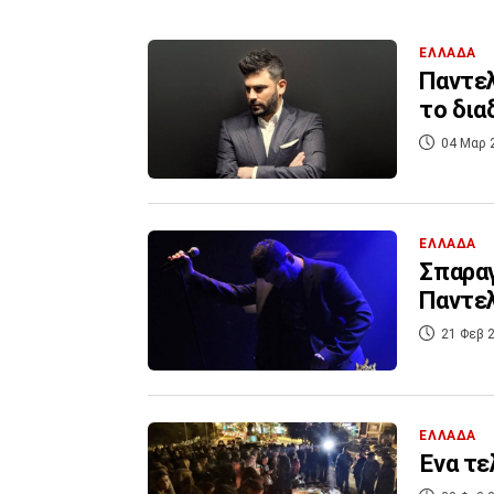
ΕΛΛΑΔΑ
Παντελ
το δια
04 Μαρ 
ΕΛΛΑΔΑ
Σπαραγ
Παντε
21 Φεβ 2
ΕΛΛΑΔΑ
Ένα τε