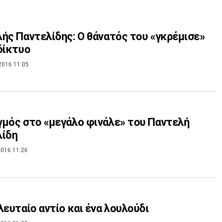
ής Παντελίδης: Ο θάνατός του «γκρέμισε»
δίκτυο
2016 11:05
μός στο «μεγάλο φινάλε» του Παντελή
λίδη
016 11:26
λευταίο αντίο και ένα λουλούδι