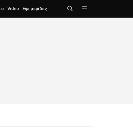
το
Video
Εφημερίδες