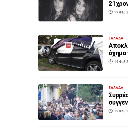
21χρον
19 Φεβ 2
ΕΛΛΑΔΑ
Αποκλε
όχημα 
19 Φεβ 2
ΕΛΛΑΔΑ
Συρρέο
συγγεν
19 Φεβ 2