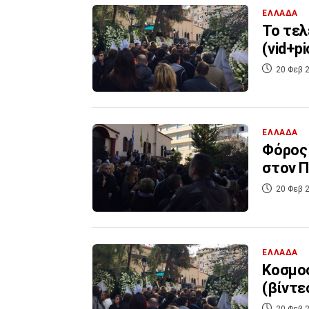
ΕΛΛΑΔΑ
Το τελ
(vid+pi
20 Φεβ 2
ΕΛΛΑΔΑ
Φόρος 
στον Π
20 Φεβ 2
ΕΛΛΑΔΑ
Κοσμοσ
(βίντε
20 Φεβ 2