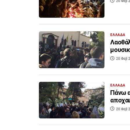
20 Φεβ 2
ΕΛΛΑΔΑ
Λαοθάλ
μουσικ
20 Φεβ 2
ΕΛΛΑΔΑ
Πάνω α
αποχαι
20 Φεβ 2