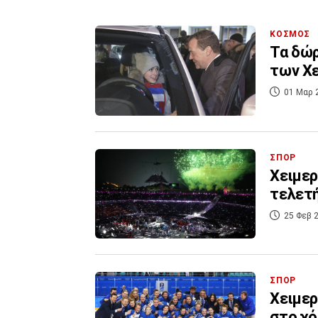
ΚΟΣΜΟΣ
Τα δώ
των Χ
01 Μαρ 
ΣΠΟΡ
Χειμερ
τελετ
25 Φεβ 2
ΣΠΟΡ
Χειμερ
στο χό