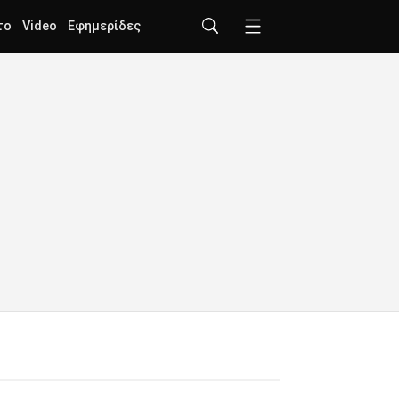
το
Video
Εφημερίδες