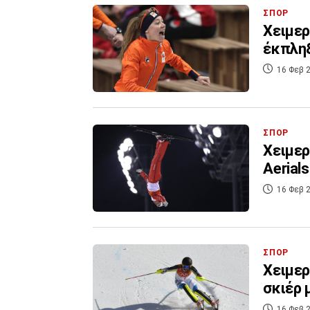
ΣΠΟΡ
Χειμερ
έκπληξ
16 Φεβ 2
ΣΠΟΡ
Χειμερ
Aerial
16 Φεβ 2
ΣΠΟΡ
Χειμερ
σκιέρ 
16 Φεβ 2