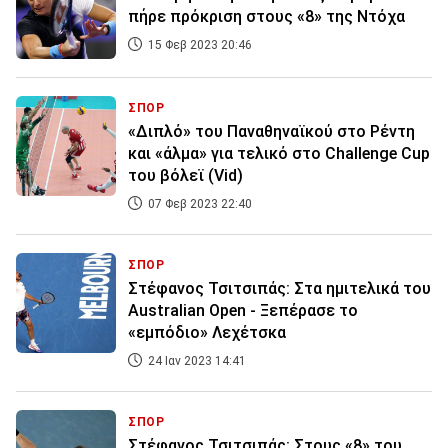
πήρε πρόκριση στους «8» της Ντόχα
15 Φεβ 2023 20:46
ΣΠΟΡ
«Διπλό» του Παναθηναϊκού στο Ρέντη
και «άλμα» για τελικό στο Challenge Cup
του βόλεϊ (Vid)
07 Φεβ 2023 22:40
ΣΠΟΡ
Στέφανος Τσιτσιπάς: Στα ημιτελικά του
Αustralian Open - Ξεπέρασε το
«εμπόδιο» Λεχέτσκα
24 Ιαν 2023 14:41
ΣΠΟΡ
Στέφανος Τσιτσιπάς: Στους «8» του