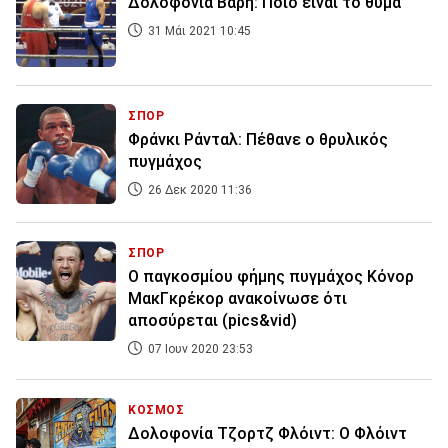
Δολοφονία Βάρη: Ποιο είναι το θύμα
31 Μάι 2021 10:45
ΣΠΟΡ
Φράνκι Ράνταλ: Πέθανε ο θρυλικός
πυγμάχος
26 Δεκ 2020 11:36
ΣΠΟΡ
Ο παγκοσμίου φήμης πυγμάχος Κόνορ
ΜακΓκρέκορ ανακοίνωσε ότι
αποσύρεται (pics&vid)
07 Ιουν 2020 23:53
ΚΟΣΜΟΣ
Δολοφονία Τζορτζ Φλόιντ: Ο Φλόιντ