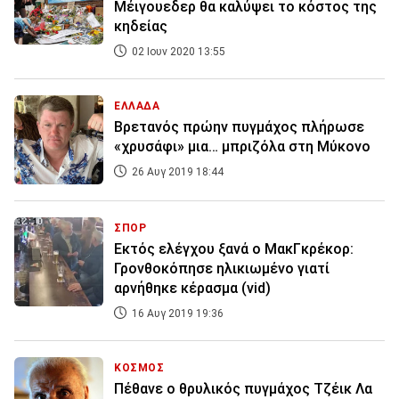
Μέιγουεδερ θα καλύψει το κόστος της
κηδείας
02 Ιουν 2020 13:55
ΕΛΛΑΔΑ
Βρετανός πρώην πυγμάχος πλήρωσε
«χρυσάφι» μια… μπριζόλα στη Μύκονο
26 Αυγ 2019 18:44
ΣΠΟΡ
Εκτός ελέγχου ξανά ο ΜακΓκρέκορ:
Γρονθοκόπησε ηλικιωμένο γιατί
αρνήθηκε κέρασμα (vid)
16 Αυγ 2019 19:36
ΚΟΣΜΟΣ
Πέθανε ο θρυλικός πυγμάχος Τζέικ Λα