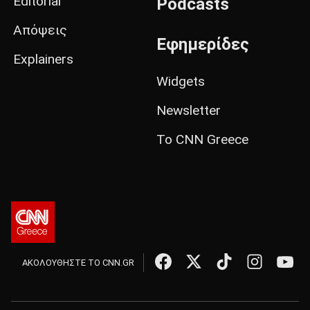
Editorial
Podcasts
Απόψεις
Εφημερίδες
Explainers
Widgets
Newsletter
Το CNN Greece
ΑΚΟΛΟΥΘΗΣΤΕ ΤΟ CNN.GR