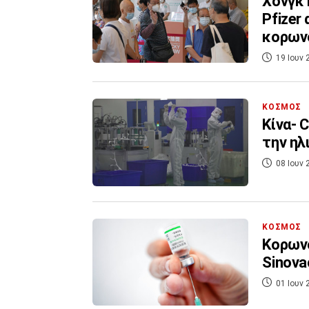
Χονγκ 
Pfizer
κορων
19 Ιουν 
ΚΟΣΜΟΣ
Κίνα- 
την ηλ
08 Ιουν 
ΚΟΣΜΟΣ
Κορωνο
Sinova
01 Ιουν 