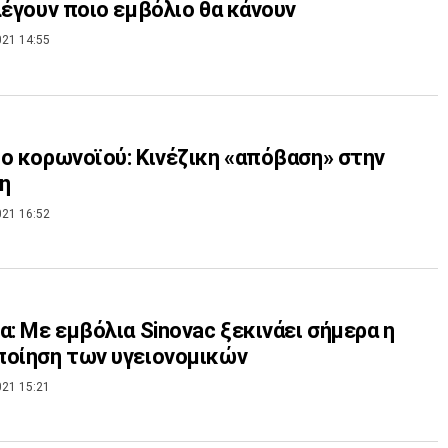
λέγουν ποιο εμβόλιο θα κάνουν
021 14:55
ο κορωνοϊού: Κινέζικη «απόβαση» στην
η
021 16:52
α: Με εμβόλια Sinovac ξεκινάει σήμερα η
οίηση των υγειονομικών
021 15:21