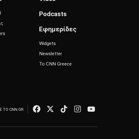
l
Podcasts
ις
Εφημερίδες
ers
Widgets
Newsletter
Το CNN Greece
 ΤΟ CNN.GR