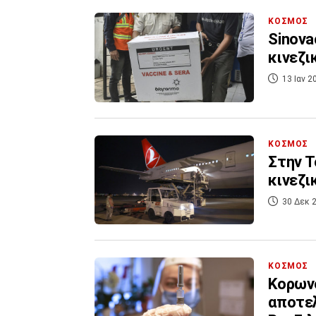
ΚΟΣΜΟΣ
Sinova
κινεζι
13 Ιαν 2
ΚΟΣΜΟΣ
Στην Τ
κινεζι
30 Δεκ 2
ΚΟΣΜΟΣ
Κορωνο
αποτελ