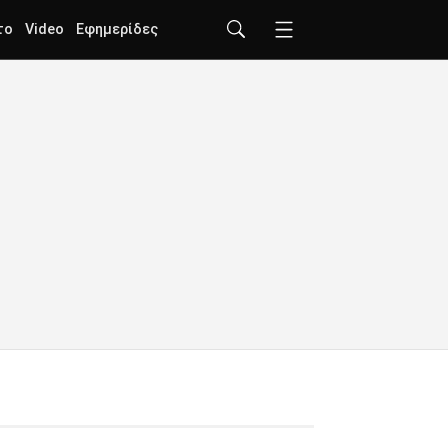
το
Video
Εφημερίδες