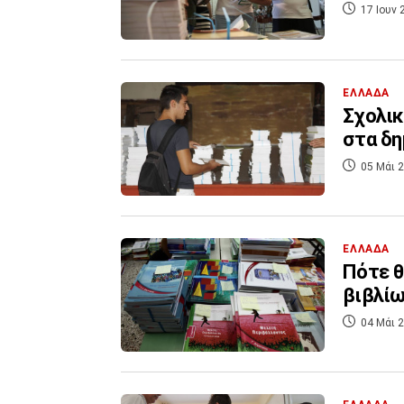
17 Ιουν 
ΕΛΛΑΔΑ
Σχολικ
στα δη
05 Μάι 2
ΕΛΛΑΔΑ
Πότε θ
βιβλίω
04 Μάι 2