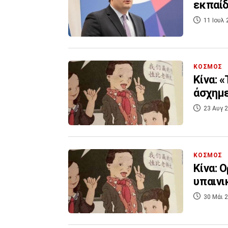
εκπαίδ
11 Ιουλ 
ΚΟΣΜΟΣ
Κίνα: 
άσχημε
23 Αυγ 2
ΚΟΣΜΟΣ
Κίνα: 
υπαινι
30 Μάι 2