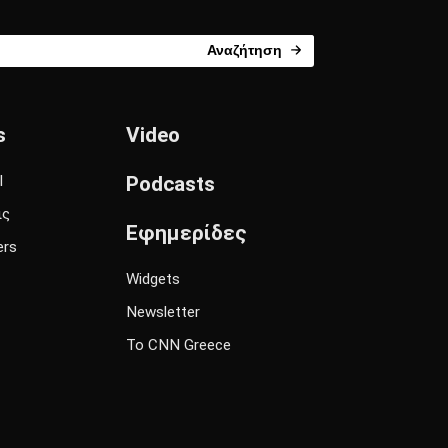
Αναζήτηση
s
Video
l
Podcasts
ις
Εφημερίδες
ers
Widgets
Newsletter
Το CNN Greece