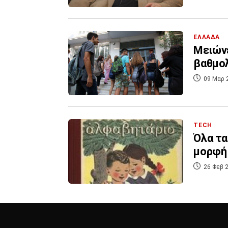
ΕΛΛΑΔΑ
Μειώνε
βαθμολ
09 Μαρ 
TECH
Όλα τα
μορφή
26 Φεβ 2