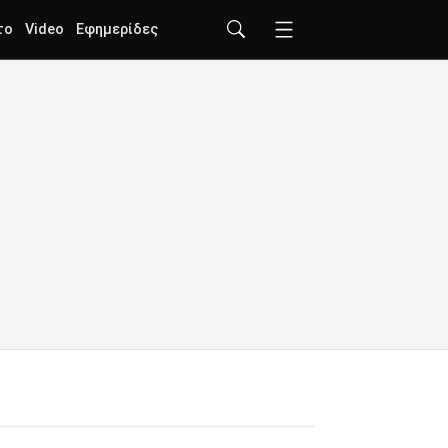
το
Video
Εφημερίδες