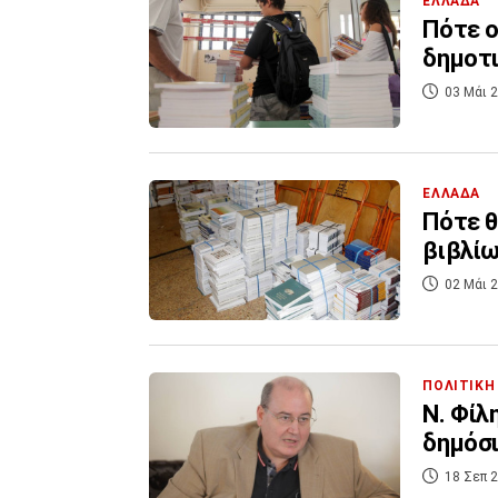
ΕΛΛΑΔΑ
Πότε ο
δημοτι
03 Μάι 2
ΕΛΛΑΔΑ
Πότε θ
βιβλίω
02 Μάι 2
ΠΟΛΙΤΙΚΗ
Ν. Φίλ
δημόσι
18 Σεπ 2