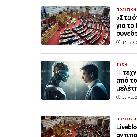
ΠΟΛΙΤΙΚΗ
«Στα ό
για το
συνεδρ
10 Ιουλ 
TECH
Η τεχν
από το
μελέτ
20 Μάι 2
ΠΟΛΙΤΙΚΗ
Livebl
αντιπο