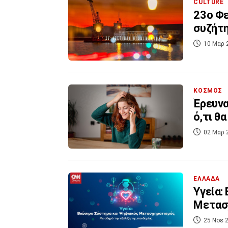
CULTURE
23ο Φε
συζήτη
10 Μαρ 
ΚΟΣΜΟΣ
Έρευνα
ό,τι θ
02 Μαρ 
ΕΛΛΑΔΑ
Υγεία:
Μετασχ
25 Νοε 2