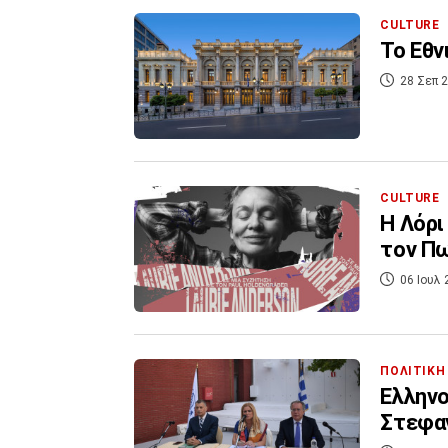
CULTURE
Το Εθν
28 Σεπ 2
CULTURE
H Λόρι
τον Π
06 Ιουλ 
ΠΟΛΙΤΙΚΗ
Ελληνο
Στεφαν