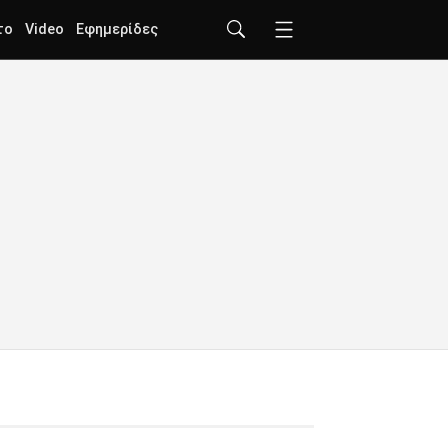
το
Video
Εφημερίδες