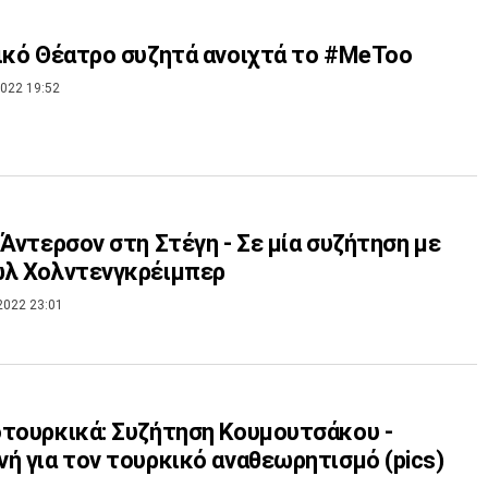
ικό Θέατρο συζητά ανοιχτά το #MeToo
022 19:52
 Άντερσον στη Στέγη - Σε μία συζήτηση με
ωλ Χολντενγκρέιμπερ
2022 23:01
τουρκικά: Συζήτηση Κουμουτσάκου -
ή για τον τουρκικό αναθεωρητισμό (pics)