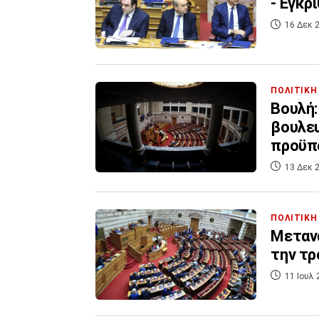
- Εγκρ
16 Δεκ 2
ΠΟΛΙΤΙΚΗ
Βουλή:
βουλευ
προϋπ
13 Δεκ 2
ΠΟΛΙΤΙΚΗ
Μεταν
την τρ
11 Ιουλ 