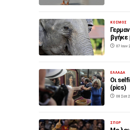
ΚΟΣΜΟΣ
Γερμαν
βγήκε 
07 Ιουν 
ΕΛΛΑΔΑ
Οι sel
(pics)
08 Σεπ 2
ΣΠΟΡ