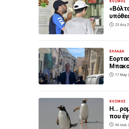
ΚΟΣΜΟΣ
«Βόλτα
υπόθεσ
23 Αυγ 2
ΕΛΛΑΔΑ
Εορτασ
Μπακο
17 Μαρ 
ΚΟΣΜΟΣ
Η... ρ
που έγι
06 Ιουλ 