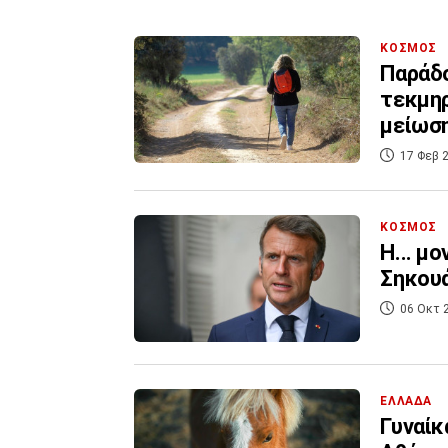
ΚΟΣΜΟΣ
Παράδο
τεκμηρ
μείωση
17 Φεβ 2
ΚΟΣΜΟΣ
Η... μ
Σηκουά
06 Οκτ 
ΕΛΛΑΔΑ
Γυναίκ