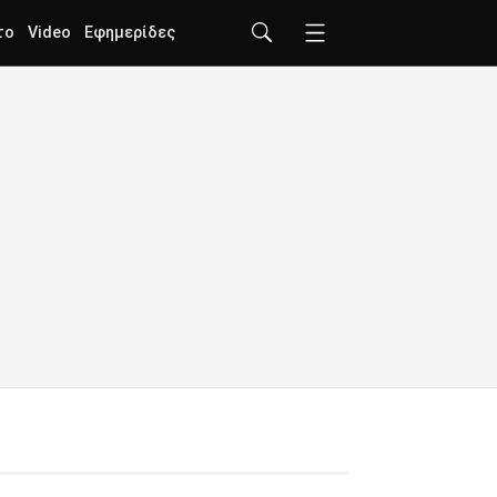
το
Video
Εφημερίδες