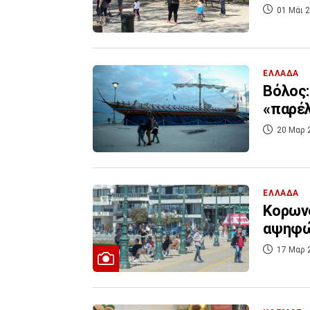
01 Μάι 2
ΕΛΛΑΔΑ
Βόλος:
«παρέ
20 Μαρ 
ΕΛΛΑΔΑ
Κορωνο
αψηφώ
17 Μαρ 