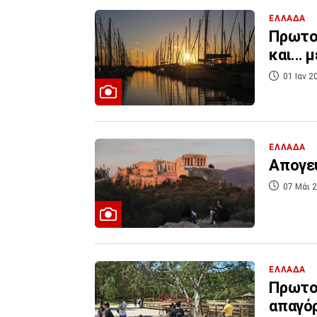
ΕΛΛΑΔΑ
Πρωτοχ
και...
01 Ιαν 2
ΕΛΛΑΔΑ
Απογε
07 Μάι 2
ΕΛΛΑΔΑ
Πρωτομ
απαγόρ