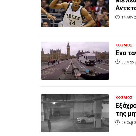
Με λεω
Αντετο
14 Αυγ 2
ΚΟΣΜΟΣ
Ένα τα
08 Μαρ 
ΚΟΣΜΟΣ
Εξάχρο
της μη
08 Φεβ 2