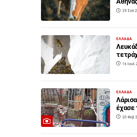
Αθήνας
29 Σεπ 2
ΕΛΛΑΔΑ
Λευκάδ
τετρά
16 Ιουλ 
ΕΛΛΑΔΑ
Λάρισα
έχασε 
20 Φεβ 2