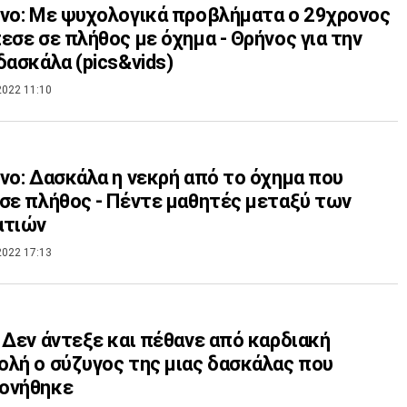
νο: Με ψυχολογικά προβλήματα ο 29χρονος
εσε σε πλήθος με όχημα - Θρήνος για την
δασκάλα (pics&vids)
2022 11:10
νο: Δασκάλα η νεκρή από το όχημα που
σε πλήθος - Πέντε μαθητές μεταξύ των
ατιών
2022 17:13
 Δεν άντεξε και πέθανε από καρδιακή
λή ο σύζυγος της μιας δασκάλας που
ονήθηκε