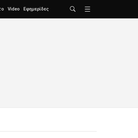
το
Video
Εφημερίδες