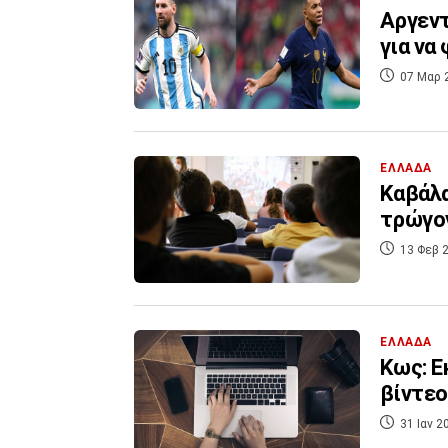
Αργεντ
για να
07 Μαρ 
ΕΛΛΑΔΑ
Καβάλα
τρώγον
13 Φεβ 2
ΕΛΛΑΔΑ
Κως: Ε
βίντεο
31 Ιαν 2