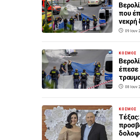
Βερολί
που έπ
νεκρή 
09 Ιουν 
ΚΟΣΜΟΣ
Βερολί
έπεσε 
τραυμ
08 Ιουν 
ΚΟΣΜΟΣ
Τέξας:
προσβο
δολοφ