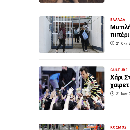
ΕΛΛΑΔΑ
Μυτιλή
πιπέρι
21 Οκτ 
CULTURE
Χάρι Σ
χαιρετ
21 Ιουν 
ΚΟΣΜΟΣ