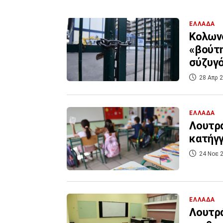
ΕΛΛΑΔΑ
Κολωνό
«βούτη
σύζυγό
28 Απρ 2
ΕΛΛΑΔΑ
Λουτρά
κατήγγ
24 Νοε 2
ΕΛΛΑΔΑ
Λουτρά