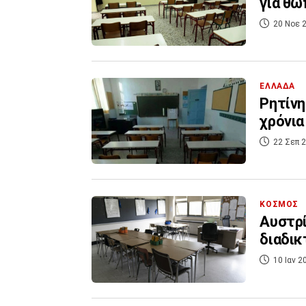
για θω
20 Νοε 2
ΕΛΛΑΔΑ
Ρητίνη
χρόνια
22 Σεπ 2
ΚΟΣΜΟΣ
Αυστρί
διαδικ
10 Ιαν 2