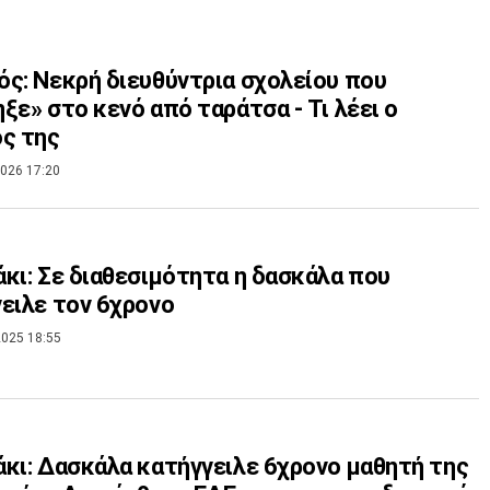
ς: Νεκρή διευθύντρια σχολείου που
ξε» στο κενό από ταράτσα - Τι λέει ο
ς της
026 17:20
κι: Σε διαθεσιμότητα η δασκάλα που
ειλε τον 6χρονο
025 18:55
κι: Δασκάλα κατήγγειλε 6χρονο μαθητή της