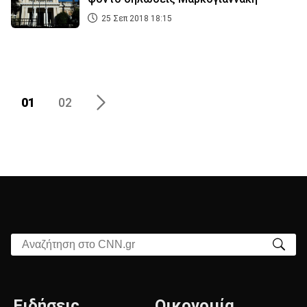
25 Σεπ 2018 18:15
01
02
Αναζήτηση στο CNN.gr
Ειδήσεις
Οικονομία