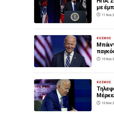
ΗΠΑ: 
με έμπ
11 Νοε 2
ΚΟΣΜΟΣ
Μπάιντ
παγκόσ
10 Νοε 2
ΚΟΣΜΟΣ
Τηλεφω
Μέρκελ
10 Νοε 2