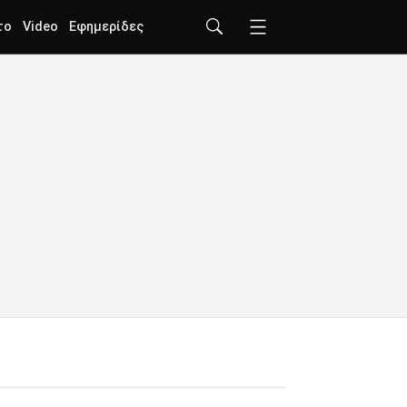
το
Video
Εφημερίδες