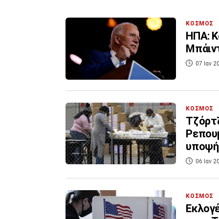
ΚΟΣΜΟΣ
ΗΠΑ: Κ
Μπάιν
07 Ιαν 2
ΚΟΣΜΟΣ
Τζόρτζ
Ρεπουμ
υποψή
06 Ιαν 2
ΚΟΣΜΟΣ
Εκλογέ