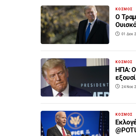
ΚΟΣΜΟΣ
Ο Τραμ
Ουισκό
01 Δεκ 2
ΚΟΣΜΟΣ
ΗΠΑ: Ο
εξουσί
24 Νοε 2
ΚΟΣΜΟΣ
Εκλογέ
@POTU