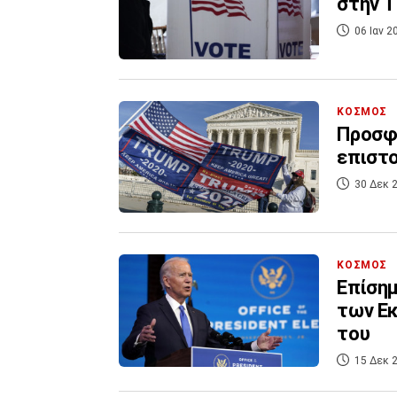
στην Τ
06 Ιαν 2
ΚΟΣΜΟΣ
Προσφυ
επιστ
30 Δεκ 2
ΚΟΣΜΟΣ
Επίσημ
των Εκ
του
15 Δεκ 2