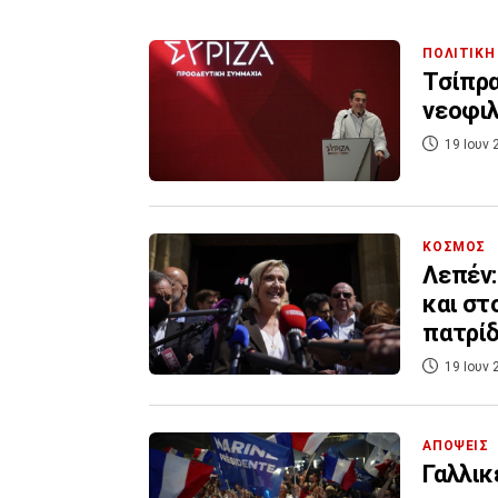
ΠΟΛΙΤΙΚΗ
Τσίπρα
νεοφιλ
19 Ιουν 
ΚΟΣΜΟΣ
Λεπέν:
και στ
πατρί
19 Ιουν 
ΑΠΟΨΕΙΣ
Γαλλικ