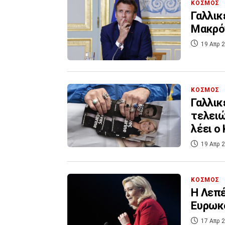
ΚΟΣΜΟΣ
Γαλλικ
Μακρόν
19 Απρ 2
ΚΟΣΜΟΣ
Γαλλικ
τελειώ
λέει ο
19 Απρ 2
ΚΟΣΜΟΣ
Η Λεπέ
Ευρωκο
17 Απρ 2