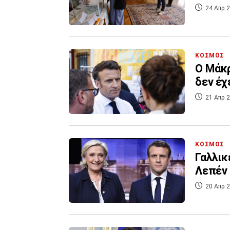
24 Απρ 2
ΚΟΣΜΟΣ
Ο Μάκρ
δεν έχ
21 Απρ 2
ΚΟΣΜΟΣ
Γαλλικ
Λεπέν 
20 Απρ 2