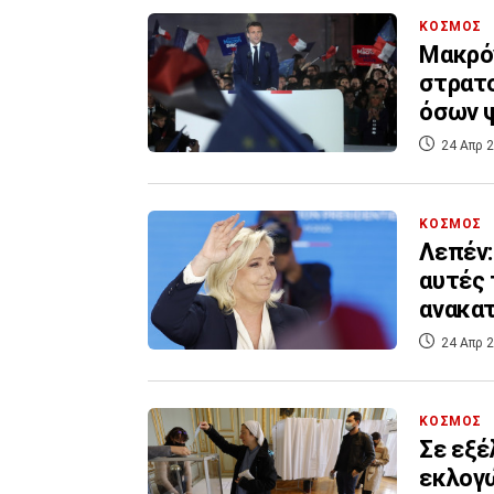
ΚΟΣΜΟΣ
Μακρόν
στρατο
όσων ψ
24 Απρ 2
ΚΟΣΜΟΣ
Λεπέν:
αυτές 
ανακα
24 Απρ 2
ΚΟΣΜΟΣ
Σε εξέ
εκλογώ