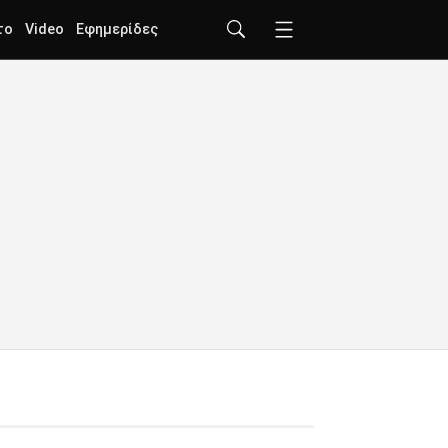
το
Video
Εφημερίδες