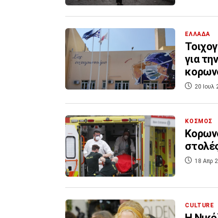
ΕΛΛΑΔΑ
Τοιχογ
για τη
κορων
20 Ιουλ 
ΚΟΣΜΟΣ
Κορωνο
στολές
18 Απρ 2
CULTURE
Η Νικό