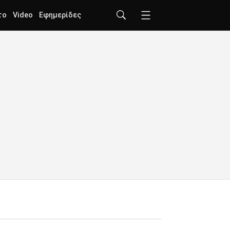
το
Video
Εφημερίδες