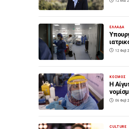
12 Μάι 2
ΕΛΛΑΔΑ
Υπουργ
ιατρι
12 Φεβ 2
ΚΟΣΜΟΣ
Η Αίγυ
νομίσμ
06 Φεβ 2
CULTURE