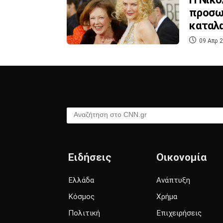
προσωπ
καταλ
09 Απρ 2
Αναζήτηση στο CNN.gr
Ειδήσεις
Οικονομία
Ελλάδα
Ανάπτυξη
Κόσμος
Χρήμα
Πολιτική
Επιχειρήσεις