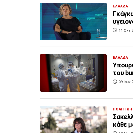
ΕΛΛΑΔΑ
Γκάγκα
υγειο
11 Οκτ 
ΕΛΛΑΔΑ
Υπουργ
του bu
09 Ιουν 
ΠΟΛΙΤΙΚΗ
Σακελλ
κάθε μ