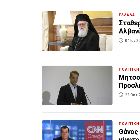
ΕΛΛΑΔΑ
Σταθερ
Αλβανί
04 Ιαν 2
ΠΟΛΙΤΙΚΗ
Μητσοτ
Προσλή
22 Οκτ 
ΠΟΛΙΤΙΚΗ
Θάνος 
κίνητρ