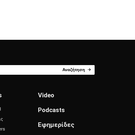
Αναζήτηση
s
Video
l
Podcasts
ις
Εφημερίδες
ers