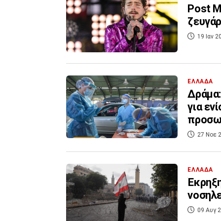
Post M
ζευγάρ
19 Ιαν 2
ΕΛΛΑΔΑ
Δράμα:
για εν
προσω
27 Νοε 2
ΕΛΛΑΔΑ
Έκρηξη
νοσηλε
09 Αυγ 2