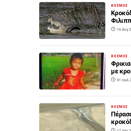
ΚΟΣΜΟΣ
Κροκόδ
Φιλιππ
16 Αυγ 2
ΚΟΣΜΟΣ
Φρικια
με κρο
01 Ιουλ 
ΚΟΣΜΟΣ
Πέρασα
κροκόδ
17 Απρ 2