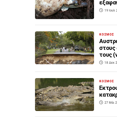
εξαφαν
19 Ιουλ 
ΚΟΣΜΟΣ
Αυστρα
στους 
τους (v
18 Δεκ 2
ΚΟΣΜΟΣ
Εκτρο
κατακρ
27 Μάι 2