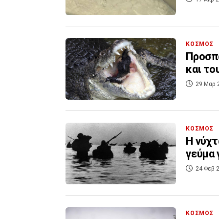
ΚΟΣΜΟΣ
Προσπά
και το
29 Μαρ 
ΚΟΣΜΟΣ
Η νύχτ
γεύμα 
24 Φεβ 2
ΚΟΣΜΟΣ