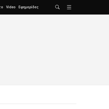
το
Video
Εφημερίδες