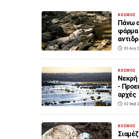
ΚΟΣΜΟΣ
Πάνω α
φάρμα 
αντιδ
05 Αυγ 2
ΚΟΣΜΟΣ
Νεκρή 
- Προε
αρχές
02 Φεβ 2
ΚΟΣΜΟΣ
Σιαμέζ