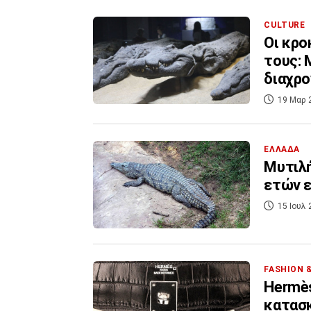
CULTURE
Οι κρο
τους: 
διαχρο
19 Μαρ 
ΕΛΛΑΔΑ
Μυτιλή
ετών ε
15 Ιουλ 
FASHION 
Hermès
κατασ