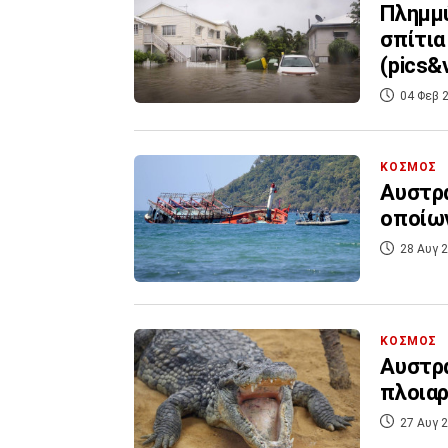
Πλημμύ
σπίτια
(pics&v
04 Φεβ 2
ΚΟΣΜΟΣ
Αυστρα
οποίων
28 Αυγ 2
ΚΟΣΜΟΣ
Αυστρα
πλοιαρ
27 Αυγ 2