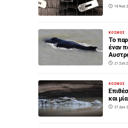
18 Νοε 2
ΚΟΣΜΟΣ
To παρ
έναν π
Αυστρ
21 Σεπ 2
ΚΟΣΜΟΣ
Επιθέσ
και μί
27 Δεκ 2