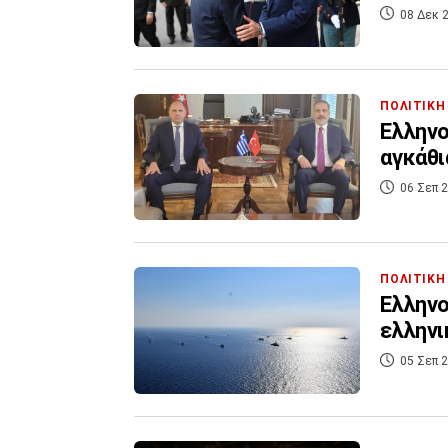
08 Δεκ 2
ΠΟΛΙΤΙΚΗ
Ελληνο
αγκάθι
06 Σεπ 2
ΠΟΛΙΤΙΚΗ
Eλληνο
ελληνι
05 Σεπ 2