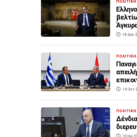
ΠΟΛΙΤΙΚΗ
Ελληνο
βελτίω
Άγκυρ
18 Δεκ 2
ΠΟΛΙΤΙΚΗ
Παναγι
απειλή
επικοι
14 Οκτ 
ΠΟΛΙΤΙΚΗ
Δένδια
διερευ
10 Ιαν 2