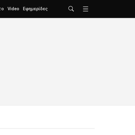
το
Video
Εφημερίδες