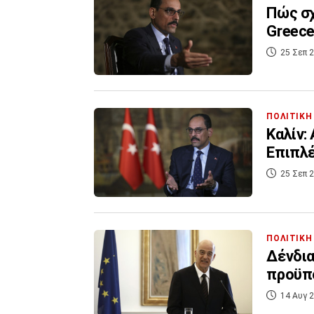
Πώς σχ
Greece
25 Σεπ 2
ΠΟΛΙΤΙΚΗ
Καλίν:
Επιπλέ
25 Σεπ 2
ΠΟΛΙΤΙΚΗ
Δένδια
προϋπο
14 Αυγ 2