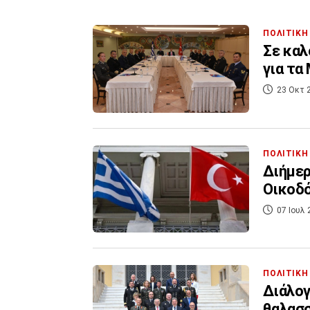
ΠΟΛΙΤΙΚΗ
Σε καλ
για τα
23 Οκτ 
ΠΟΛΙΤΙΚΗ
Διήμερ
Οικοδό
07 Ιουλ 
ΠΟΛΙΤΙΚΗ
Διάλογ
θαλασ