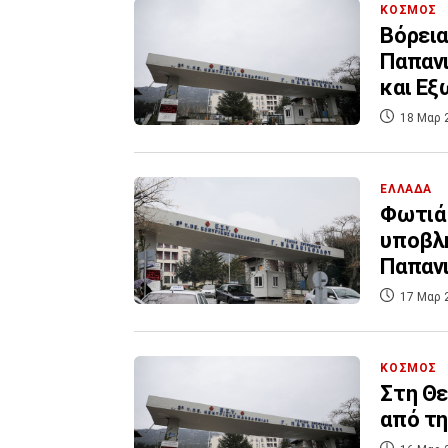
ΚΟΣΜΟΣ
Βόρεια
Παπανι
και Ε
18 Μαρ 
ΕΛΛΑΔΑ
Φωτιά 
υποβλή
Παπαν
17 Μαρ 
ΚΟΣΜΟΣ
Στη Θε
από τη