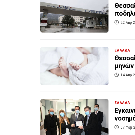
Θεσσαλ
ποδηλά
22 Απρ 2
ΕΛΛΑΔΑ
Θεσσαλ
μηνών 
14 Απρ 2
ΕΛΛΑΔΑ
Εγκαιν
νοσημά
07 Φεβ 2