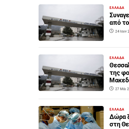
ΕΛΛΑΔΑ
Συναγε
από τ
24 Ιουν 
ΕΛΛΑΔΑ
Θεσσαλ
της φο
Μακεδ
27 Μάι 2
ΕΛΛΑΔΑ
Δώρα ζ
στη Θ