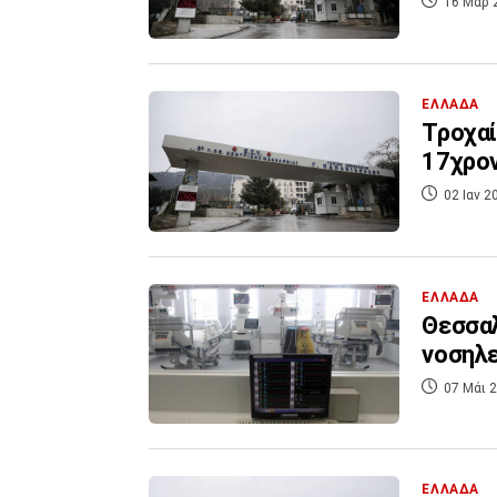
16 Μαρ 
ΕΛΛΑΔΑ
Τροχαί
17χρον
02 Ιαν 2
ΕΛΛΑΔΑ
Θεσσαλ
νοσηλ
07 Μάι 2
ΕΛΛΑΔΑ