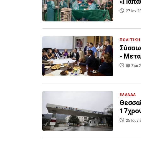
«Παπαν
27 Ιαν 2
ΠΟΛΙΤΙΚΗ
Σύσσωμ
- Μετα
05 Σεπ 2
ΕΛΛΑΔΑ
Θεσσαλ
17χρον
25 Ιουν 