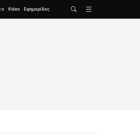
το
Video
Εφημερίδες