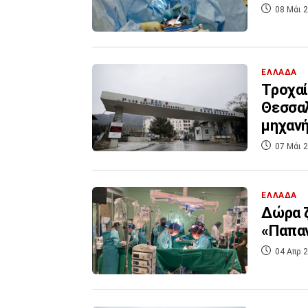
08 Μάι 2
ΕΛΛΑΔΑ
Τροχαί
Θεσσαλ
μηχαν
07 Μάι 2
ΕΛΛΑΔΑ
Δώρα 
«Παπαν
04 Απρ 2