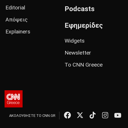
Editorial
Podcasts
Απόψεις
Εφημερίδες
Explainers
Widgets
Newsletter
Το CNN Greece
ΑΚΟΛΟΥΘΗΣΤΕ ΤΟ CNN.GR