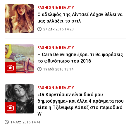
FASHION & BEAUTY
Ο αδελφός της Λίντσεϊ Λόχαν θέλει να
μας αλλάξει το στιλ
27 Δεκ 2016 14:20
FASHION & BEAUTY
Η Cara Delevingne ξέρει τι θα φορέσεις
το φθινόπωρο του 2016
19 Μάι 2016 13:14
FASHION & BEAUTY
«Οι Καρντάσιαν είναι δικό μου
δημιούργημα» και άλλα 4 πράγματα που
είπε η Τζένιφερ Λόπεζ στο περιοδικό
W
14 Απρ 2016 14:41