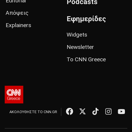
Editorial
Podcasts
Απόψεις
Εφημερίδες
Explainers
Widgets
Newsletter
Το CNN Greece
ΑΚΟΛΟΥΘΗΣΤΕ ΤΟ CNN.GR