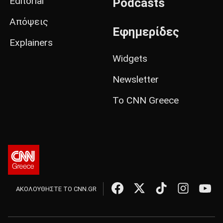
Editorial
Podcasts
Απόψεις
Εφημερίδες
Explainers
Widgets
Newsletter
Το CNN Greece
ΑΚΟΛΟΥΘΗΣΤΕ ΤΟ CNN.GR